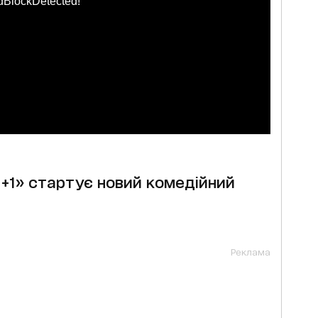
dBlockDetected!
«1+1» стартує новий комедійний
Реклама