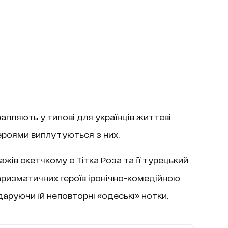
трапляють у типові для українців життєві
героями виплутуються з них.
ів скетчкому є Тітка Роза та її турецький
харизматичних героїв іронічно-комедійною
даруючи їй неповторні «одеські» нотки.