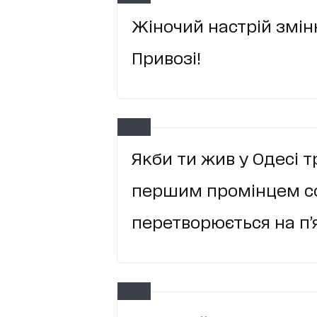
Жіночий настрій змін
Привозі!
Якби ти жив у Одесі т
першим промінцем со
перетворюється на п’