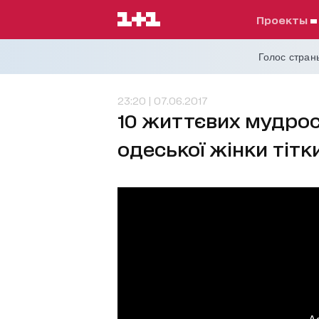
проекты
Голос страны
23:20 | 07.06.2017
10 життєвих мудрос
одеської жінки тітк