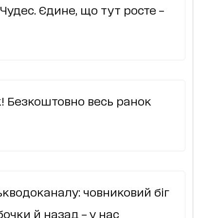
Чудес. Єдине, що тут росте –
к! Безкоштовно весь ранок
ькводоканалу: човниковий біг
бочки й назад – у нас