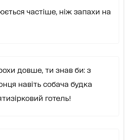
юється частіше, ніж запахи на
рохи довше, ти знав би: з
нця навіть собача будка
ятизірковий готель!