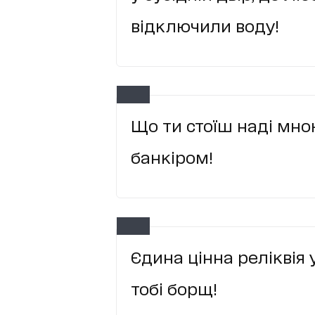
відключили воду!
Що ти стоїш наді мно
банкіром!
Єдина цінна реліквія 
тобі борщ!