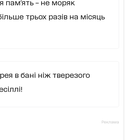
я пам'ять – не моряк
ільше трьох разів на місяць
ея в бані ніж тверезого
сіллі!
Реклама