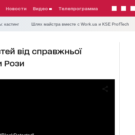
Новости
видео
телепрограмма
: кастинг
Шлях майстра вместе с Work.ua и KSE ProfTech
тей від справжньої
и Рози