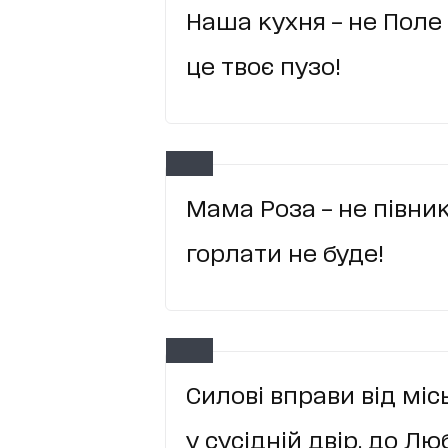
Наша кухня – не Поле 
це твоє пузо!
Мама Роза – не півни
горлати не буде!
Силові вправи від міс
у сусідній двір, до Лю