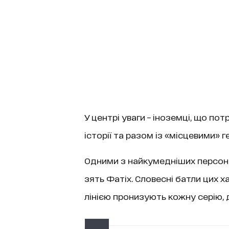
У центрі уваги – іноземці, що по
історії та разом із «місцевими» 
Одними з найкумедніших персонаж
зять Фатіх. Словесні батли цих 
лінією пронизують кожну серію, 