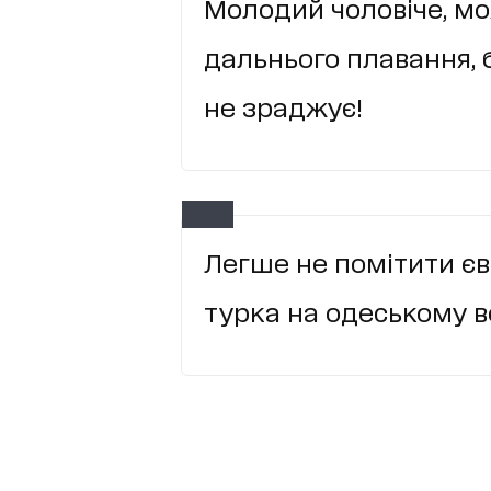
Молодий чоловіче, мо
дальнього плавання, б
не зраджує!
Легше не помітити євр
турка на одеському ве