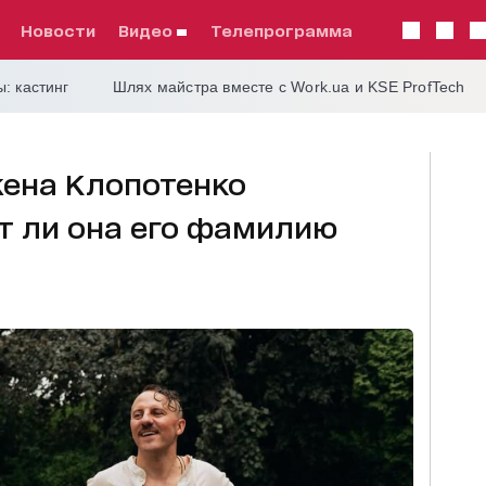
Новости
видео
телепрограмма
: кастинг
Шлях майстра вместе с Work.ua и KSE ProfTech
жена Клопотенко
т ли она его фамилию