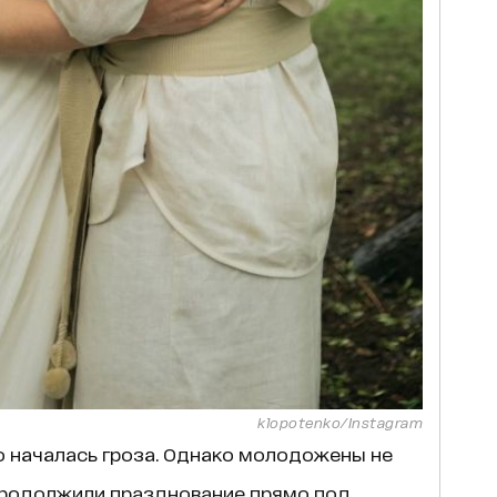
klopotenko/Instagram
 началась гроза. Однако молодожены не
продолжили празднование прямо под