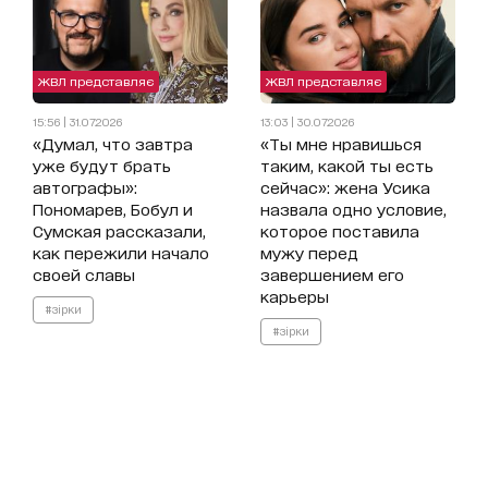
ЖВЛ представляє
ЖВЛ представляє
15:56 | 31.07.2026
13:03 | 30.07.2026
«Думал, что завтра
«Ты мне нравишься
уже будут брать
таким, какой ты есть
автографы»:
сейчас»: жена Усика
Пономарев, Бобул и
назвала одно условие,
Сумская рассказали,
которое поставила
как пережили начало
мужу перед
своей славы
завершением его
карьеры
#зірки
#зірки