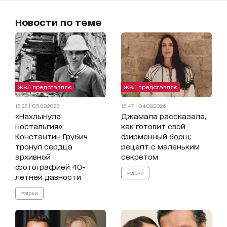
Новости по теме
ЖВЛ представляє
ЖВЛ представляє
15:25 | 05.08.2026
15:47 | 04.08.2026
«Нахлынула
Джамала рассказала,
ностальгия»:
как готовит свой
Константин Грубич
фирменный борщ:
тронул сердца
рецепт с маленьким
архивной
секретом
фотографией 40-
#зірки
летней давности
#зірки