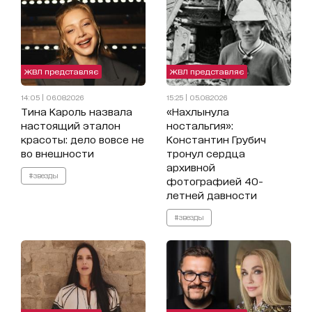
ЖВЛ представляє
ЖВЛ представляє
14:05 | 06.08.2026
15:25 | 05.08.2026
Тина Кароль назвала
«Нахлынула
настоящий эталон
ностальгия»:
красоты: дело вовсе не
Константин Грубич
во внешности
тронул сердца
архивной
#звезды
фотографией 40-
летней давности
#звезды