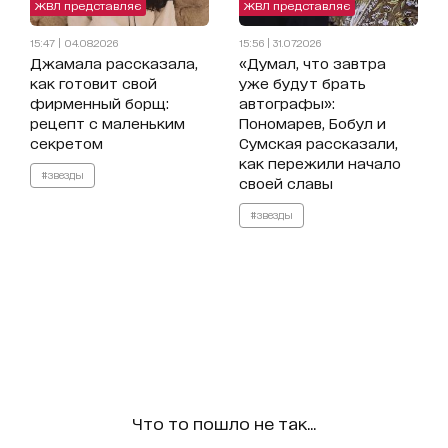
ЖВЛ представляє
ЖВЛ представляє
15:47 | 04.08.2026
15:56 | 31.07.2026
Джамала рассказала,
«Думал, что завтра
как готовит свой
уже будут брать
фирменный борщ:
автографы»:
рецепт с маленьким
Пономарев, Бобул и
секретом
Сумская рассказали,
как пережили начало
#звезды
своей славы
#звезды
Что то пошло не так...