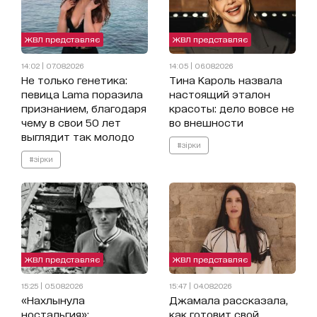
ЖВЛ представляє
ЖВЛ представляє
14:02 | 07.08.2026
14:05 | 06.08.2026
Не только генетика:
Тина Кароль назвала
певица Lama поразила
настоящий эталон
признанием, благодаря
красоты: дело вовсе не
чему в свои 50 лет
во внешности
выглядит так молодо
#зірки
#зірки
ЖВЛ представляє
ЖВЛ представляє
15:25 | 05.08.2026
15:47 | 04.08.2026
«Нахлынула
Джамала рассказала,
ностальгия»:
как готовит свой