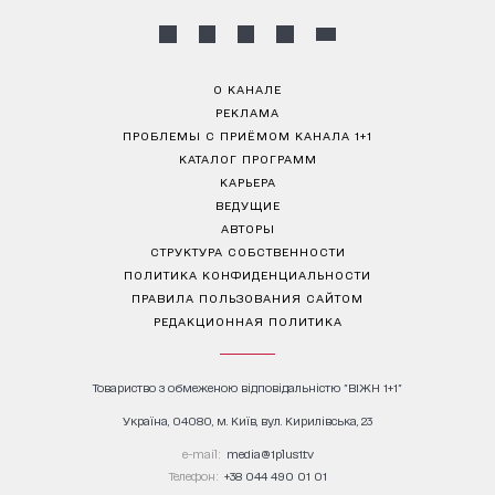
О КАНАЛЕ
РЕКЛАМА
ПРОБЛЕМЫ С ПРИЁМОМ КАНАЛА 1+1
КАТАЛОГ ПРОГРАММ
КАРЬЕРА
ВЕДУЩИЕ
АВТОРЫ
СТРУКТУРА СОБСТВЕННОСТИ
ПОЛИТИКА КОНФИДЕНЦИАЛЬНОСТИ
ПРАВИЛА ПОЛЬЗОВАНИЯ САЙТОМ
РЕДАКЦИОННАЯ ПОЛИТИКА
Товариство з обмеженою відповідальністю "ВІЖН 1+1"
Україна, 04080, м. Київ, вул. Кирилівська, 23
е-mail:
media@1plus1.tv
Телефон:
+38 044 490 01 01