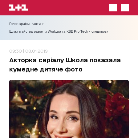
Голос країни: кастинг
Шлях майстра разом із Work.ua та KSE ProfTech - спецпроєкт
09:30 | 08.01.2019
Акторка серіалу Школа показала
кумедне дитяче фото