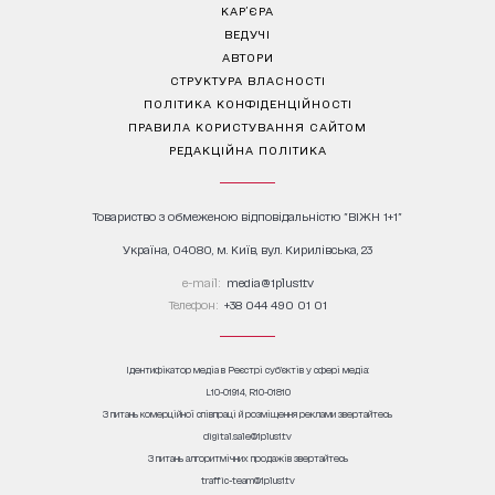
КАР’ЄРА
ВЕДУЧІ
АВТОРИ
СТРУКТУРА ВЛАСНОСТІ
ПОЛІТИКА КОНФІДЕНЦІЙНОСТІ
ПРАВИЛА КОРИСТУВАННЯ САЙТОМ
РЕДАКЦІЙНА ПОЛІТИКА
Товариство з обмеженою відповідальністю "ВІЖН 1+1"
Україна, 04080, м. Київ, вул. Кирилівська, 23
е-mail:
media@1plus1.tv
Телефон:
+38 044 490 01 01
Ідентифікатор медіа в Реєстрі суб’єктів у сфері медіа:
L10-01914, R10-01810
З питань комерційної співпраці й розміщення реклами звертайтесь
digital.sale@1plus1.tv
З питань алгоритмічних продажів звертайтесь
traffic-team@1plus1.tv