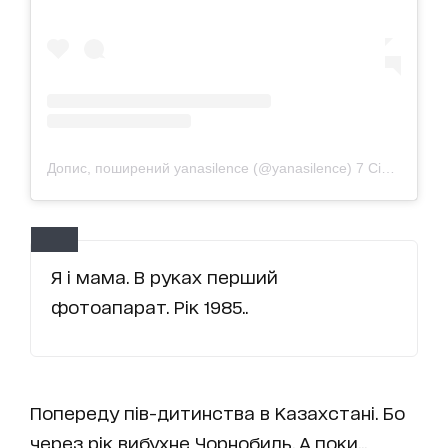
Допис, поширений yanasilence (@yanasilence)
7 Січ 2019 р. о 5:49 PST
Я і мама. В руках перший
фотоапарат. Рік 1985..
Попереду пів-дитинства в Казахстані. Бо
через рік вибухне Чорнобиль. А поки...