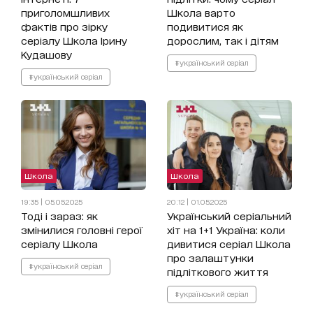
приголомшливих
Школа варто
фактів про зірку
подивитися як
серіалу Школа Ірину
дорослим, так і дітям
Кудашову
#український серіал
#український серіал
Школа
Школа
19:35 | 05.05.2025
20:12 | 01.05.2025
Тоді і зараз: як
Український серіальний
змінилися головні герої
хіт на 1+1 Україна: коли
серіалу Школа
дивитися серіал Школа
про залаштунки
#український серіал
підліткового життя
#український серіал