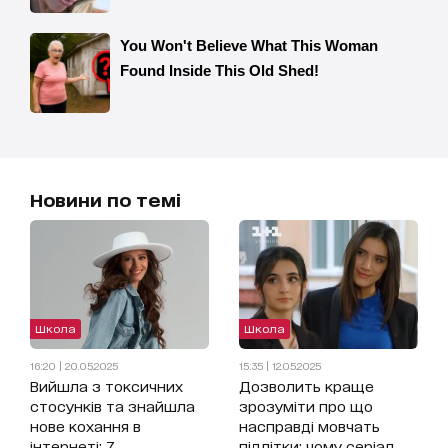
Новини по темі
Школа
Школа
16:20 | 20.05.2025
15:35 | 12.05.2025
Вийшла з токсичних
Дозволить краще
стосунків та знайшла
зрозуміти про що
нове кохання в
насправді мовчать
інтернеті: 7
підлітки: чому серіал