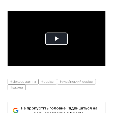
#зіркове життя
#серіал
#український серіал
#школа
Не пропустіть головне! Підпишіться на
наші оновлення в Google!