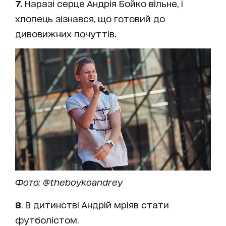
7.
Наразі серце Андрія Бойко вільне, і
хлопець зізнався, що готовий до
дивовижних почуттів.
Фото: @theboykoandrey
8
. В дитинстві Андрій мріяв стати
футболістом.