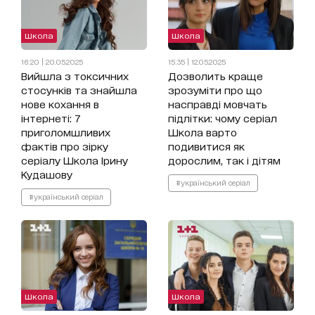
Школа
Школа
16:20 | 20.05.2025
15:35 | 12.05.2025
Вийшла з токсичних
Дозволить краще
стосунків та знайшла
зрозуміти про що
нове кохання в
насправді мовчать
інтернеті: 7
підлітки: чому серіал
приголомшливих
Школа варто
фактів про зірку
подивитися як
серіалу Школа Ірину
дорослим, так і дітям
Кудашову
#український серіал
#український серіал
Школа
Школа