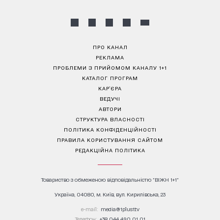
ПРО КАНАЛ
РЕКЛАМА
ПРОБЛЕМИ З ПРИЙОМОМ КАНАЛУ 1+1
КАТАЛОГ ПРОГРАМ
КАР’ЄРА
ВЕДУЧІ
АВТОРИ
СТРУКТУРА ВЛАСНОСТІ
ПОЛІТИКА КОНФІДЕНЦІЙНОСТІ
ПРАВИЛА КОРИСТУВАННЯ САЙТОМ
РЕДАКЦІЙНА ПОЛІТИКА
Товариство з обмеженою відповідальністю "ВІЖН 1+1"
Україна, 04080, м. Київ, вул. Кирилівська, 23
е-mail:
media@1plus1.tv
Телефон:
+38 044 490 01 01