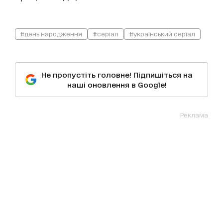
#день народження
#серіал
#український серіал
Не пропустіть головне! Підпишіться на
наші оновлення в Google!
Реклама