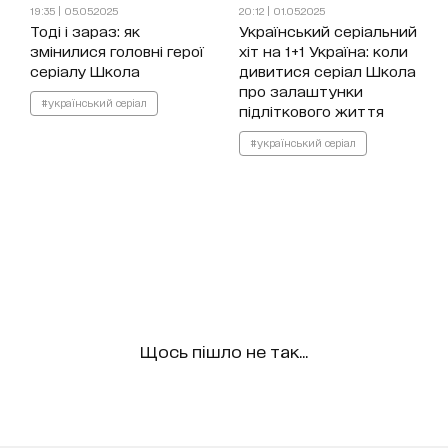
19:35 | 05.05.2025
20:12 | 01.05.2025
Тоді і зараз: як
Український серіальний
змінилися головні герої
хіт на 1+1 Україна: коли
серіалу Школа
дивитися серіал Школа
про залаштунки
#український серіал
підліткового життя
#український серіал
Щось пішло не так...