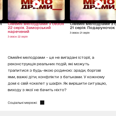
н
Сімейні мелодрами 3 сезон
Сімейні мелодрами 3 
22 серія. Заморський
21 серія. Подаруночок
наречений
3 сезон 21 серія
3 сезон 22 серія
Сімейні мелодрами – це не вигадані історії, а
реконструкція реальних подій, які можуть
трапитися з будь-якою родиною: зради, боргові
ями, важкі діти, конфлікти з батьками. У кожному
домі є свій «скелет у шафі». Як вирішити ситуацію,
виходу з якої не бачить ніхто?
Соціальні мережі: