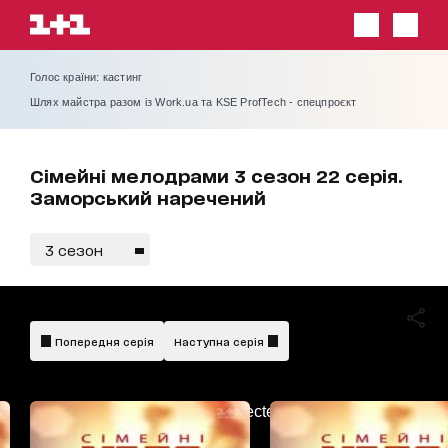
Голос країни: кастинг
Шлях майстра разом із Work.ua та KSE ProfTech - спецпроєкт
Сімейні мелодрами 3 сезон 22 серія.
Заморський наречений
3 сезон
Попередня серія
Наступна серія
AdBlockDetected!