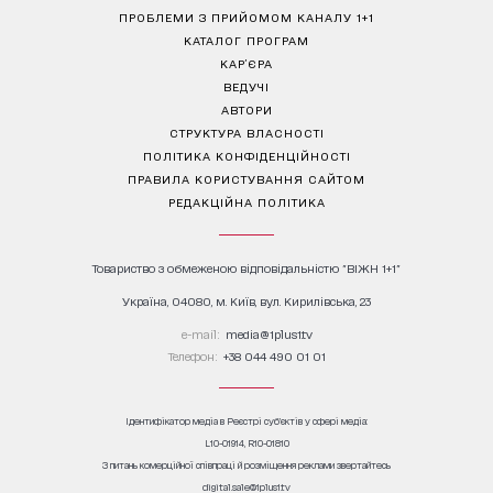
ПРОБЛЕМИ З ПРИЙОМОМ КАНАЛУ 1+1
КАТАЛОГ ПРОГРАМ
КАР’ЄРА
ВЕДУЧІ
АВТОРИ
СТРУКТУРА ВЛАСНОСТІ
ПОЛІТИКА КОНФІДЕНЦІЙНОСТІ
ПРАВИЛА КОРИСТУВАННЯ САЙТОМ
РЕДАКЦІЙНА ПОЛІТИКА
Товариство з обмеженою відповідальністю "ВІЖН 1+1"
Україна, 04080, м. Київ, вул. Кирилівська, 23
е-mail:
media@1plus1.tv
Телефон:
+38 044 490 01 01
Ідентифікатор медіа в Реєстрі суб’єктів у сфері медіа:
L10-01914, R10-01810
З питань комерційної співпраці й розміщення реклами звертайтесь
digital.sale@1plus1.tv