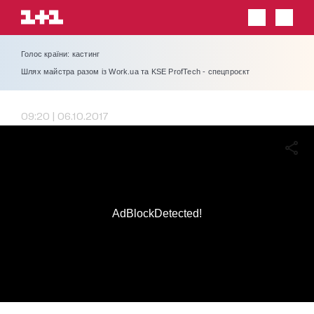
Голос країни: кастинг
Шлях майстра разом із Work.ua та KSE ProfTech - спецпроєкт
09:20 | 06.10.2017
AdBlockDetected!