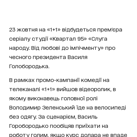
23 жовтня на «1+1» відбудеться прем'єра
серіалу студії «Квартал 95» «Слуга
народу. Від любові до імпічменту» про
чесного президента Василя
Голобородька.
В рамках промо-кампанії комедії на
телеканалі «1+1» вийшов відеоролик, в
якому виконавець головної ролі
Володимир Зеленський їде на велосипеді
без одягу. За сценарієм, Василь
Горобородько пообіцяв приїхати на
роботу голим, якщо курс долара не впаде