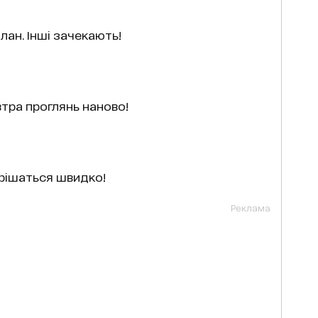
лан. Інші зачекають!
автра проглянь наново!
вирішаться швидко!
Реклама