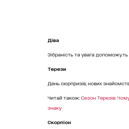
Діва
Зібраність та увага допоможуть
Терези
День сюрпризів, нових знайомств
Читай також:
Сезон Терезів: Чом
знаку
Скорпіон