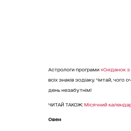
Астрологи програми
«
Сніданок з 
всіх знаків зодіаку. Читай, чого о
день незабутнім!
ЧИТАЙ ТАКОЖ:
Місячний календар
Овен