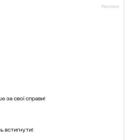
Реклама
е за свої справи!
ь встигнути!