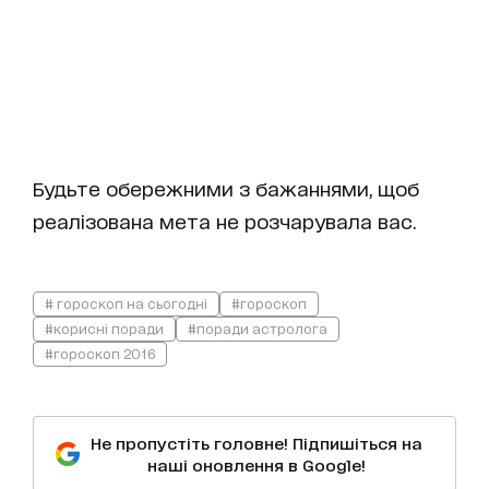
Будьте обережними з бажаннями, щоб
реалізована мета не розчарувала вас.
# гороскоп на сьогодні
#гороскоп
#корисні поради
#поради астролога
#гороскоп 2016
Не пропустіть головне! Підпишіться на
наші оновлення в Google!