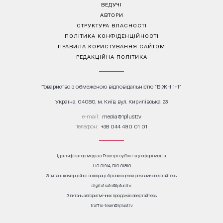
ВЕДУЧІ
АВТОРИ
СТРУКТУРА ВЛАСНОСТІ
ПОЛІТИКА КОНФІДЕНЦІЙНОСТІ
ПРАВИЛА КОРИСТУВАННЯ САЙТОМ
РЕДАКЦІЙНА ПОЛІТИКА
Товариство з обмеженою відповідальністю "ВІЖН 1+1"
Україна, 04080, м. Київ, вул. Кирилівська, 23
е-mail:
media@1plus1.tv
Телефон:
+38 044 490 01 01
Ідентифікатор медіа в Реєстрі суб’єктів у сфері медіа:
L10-01914, R10-01810
З питань комерційної співпраці й розміщення реклами звертайтесь
digital.sale@1plus1.tv
З питань алгоритмічних продажів звертайтесь
traffic-team@1plus1.tv