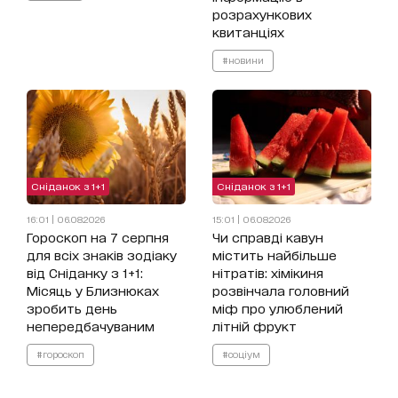
розрахункових
квитанціях
#новини
Сніданок з 1+1
Сніданок з 1+1
16:01 | 06.08.2026
15:01 | 06.08.2026
Гороскоп на 7 серпня
Чи справді кавун
для всіх знаків зодіаку
містить найбільше
від Сніданку з 1+1:
нітратів: хімікиня
Місяць у Близнюках
розвінчала головний
зробить день
міф про улюблений
непередбачуваним
літній фрукт
#гороскоп
#соціум