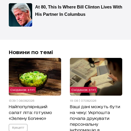
Новини по темі
Сніданок з 1+1
Сніданок з 1+1
13:39 | 08.08.2026
19:08 | 07.08.2026
Найпопулярніший
Ваші дані можуть бути
салат літа: готуємо
на чеку: Укрпошта
«Зелену Богиню»
почала друкувати
персональну
#рецепт
інформацію в