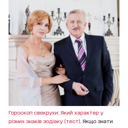
Гороскоп свекрухи: Який характер у
різних знаків зодіаку (тест)
. Якщо знати