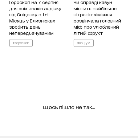
Гороскоп на 7 серпня
Чи справді кавун
для всіх знаків зодіаку
містить найбільше
від Сніданку з 1+1:
нітратів: хімікиня
Місяць у Близнюках
розвінчала головний
зробить день
міф про улюблений
непередбачуваним
літній фрукт
#гороскоп
#соціум
Щось пішло не так...