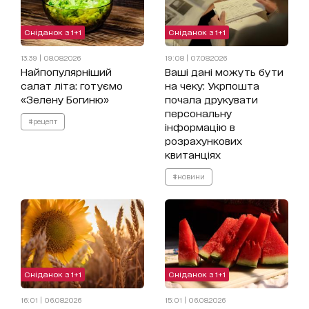
Сніданок з 1+1
Сніданок з 1+1
13:39 | 08.08.2026
19:08 | 07.08.2026
Найпопулярніший
Ваші дані можуть бути
салат літа: готуємо
на чеку: Укрпошта
«Зелену Богиню»
почала друкувати
персональну
#рецепт
інформацію в
розрахункових
квитанціях
#новини
Сніданок з 1+1
Сніданок з 1+1
16:01 | 06.08.2026
15:01 | 06.08.2026