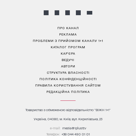
ПРО КАНАЛ
РЕКЛАМА
ПРОБЛЕМИ З ПРИЙОМОМ КАНАЛУ 1+1
КАТАЛОГ ПРОГРАМ
КАР’ЄРА
ВЕДУЧІ
АВТОРИ
СТРУКТУРА ВЛАСНОСТІ
ПОЛІТИКА КОНФІДЕНЦІЙНОСТІ
ПРАВИЛА КОРИСТУВАННЯ САЙТОМ
РЕДАКЦІЙНА ПОЛІТИКА
Товариство з обмеженою відповідальністю "ВІЖН 1+1"
Україна, 04080, м. Київ, вул. Кирилівська, 23
е-mail:
media@1plus1.tv
Телефон:
+38 044 490 01 01