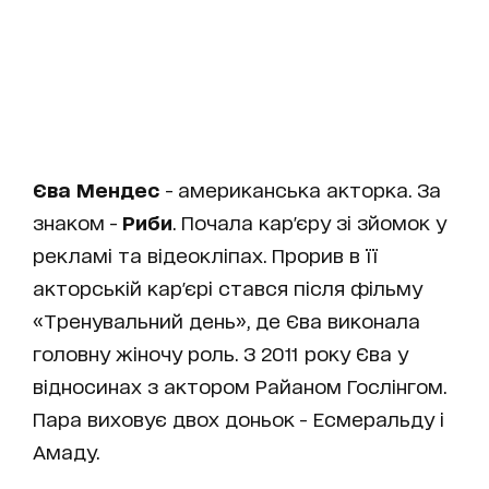
Єва Мендес
- американська акторка. За
знаком -
Риби
. Почала кар'єру зі зйомок у
рекламі та відеокліпах. Прорив в її
акторській кар'єрі стався після фільму
«Тренувальний день», де Єва виконала
головну жіночу роль. З 2011 року Єва у
відносинах з актором Райаном Гослінгом.
Пара виховує двох доньок - Есмеральду і
Амаду.