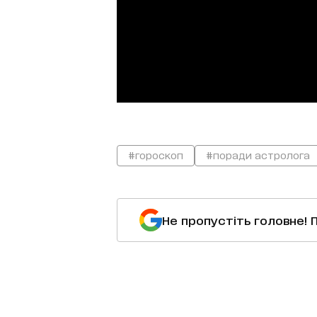
#гороскоп
#поради астролога
Не пропустіть головне! 