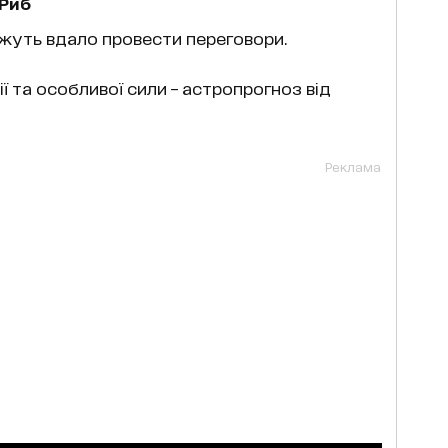
 Риб
ожуть вдало провести переговори.
ї та особливої сили – астропрогноз від
Реклама