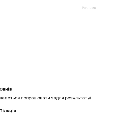
Реклама
Овнів
доведеться попрацювати задля результату!
Тільців