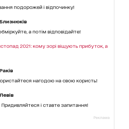
вання подорожей і відпочинку!
 Близнюків
бміркуйте, а потім відповідайте!
стопад 2021: кому зорі віщують прибуток, а
Раків
користайтеся нагодою на свою користь!
Левів
 Придивляйтеся і ставте запитання!
Реклама