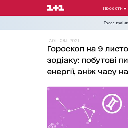
проєкти
Голос країни
17:01 | 08.11.2021
Гороскоп на 9 листо
зодіаку: побутові 
енергії, аніж часу н