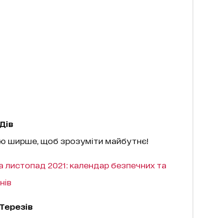
Дів
цію ширше, щоб зрозуміти майбутнє!
на листопад 2021: календар безпечних та
нів
Терезів