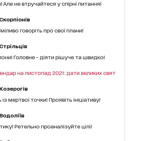
! Але не втручайтеся у спірні питання!
Скорпіонів
міливо говоріть про свої плани!
Стрільців
они! Головне – діяти рішуче та швидко!
ендар на листопад 2021: дати великих свят
Козерогів
із мертвої точки! Проявіть ініціативу!
Водоліїв
тику! Ретельно проаналізуйте цілі!