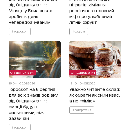
від Сніданку з 1+1:
нітратів: хімікиня
Місяць у Близнюках
розвінчала головний
зробить день
міф про улюблений
непередбачуваним
літній фрукт
#гороскоп
#соціум
Сніданок з 1+1
Сніданок з 1+1
16:04 | 05.08.2026
19:10 | 04.08.2026
Гороскоп на 6 серпня
Уважно читайте склад:
для всіх знаків зодіаку
як обрати якісний квас,
від Сніданку з 1+1:
а не «хімію»
емоції будуть
#лайфстайл
сильнішими, ніж
зазвичай
#гороскоп