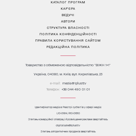
КАТАЛОГ ПРОГРАМ
КАР’ЄРА
ВЕДУЧІ
АВТОРИ
СТРУКТУРА ВЛАСНОСТІ
ПОЛІТИКА КОНФІДЕНЦІЙНОСТІ
ПРАВИЛА КОРИСТУВАННЯ САЙТОМ
РЕДАКЦІЙНА ПОЛІТИКА
Товариство з обмеженою відповідальністю "ВІЖН 1+1"
Україна, 04080, м. Київ, вул. Кирилівська, 23
е-mail:
media@1plus1.tv
Телефон:
+38 044 490 01 01
Ідентифікатор медіа в Реєстрі суб’єктів у сфері медіа:
L10-01914, R10-01810
З питань комерційної співпраці й розміщення реклами звертайтесь
digital.sale@1plus1.tv
З питань алгоритмічних продажів звертайтесь