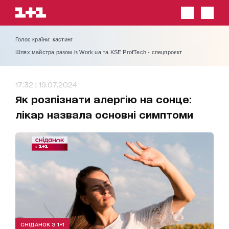
Голос країни: кастинг
Шлях майстра разом із Work.ua та KSE ProfTech - спецпроєкт
17:32 | 19.07.2024
Як розпізнати алергію на сонце:
лікар назвала основні симптоми
СНІДАНОК З 1+1