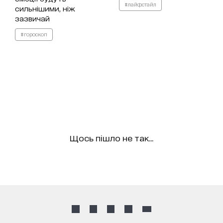
#лайфстайл
сильнішими, ніж
зазвичай
#гороскоп
Щось пішло не так...