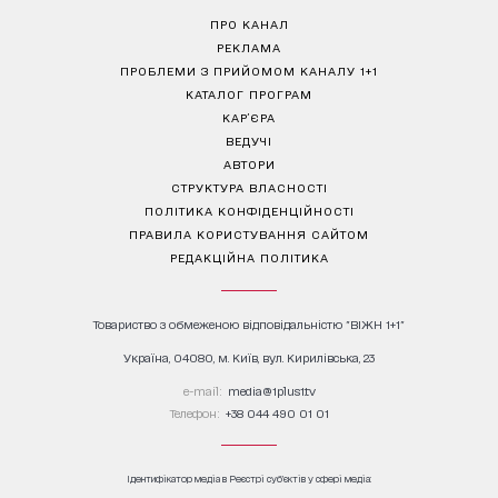
ПРО КАНАЛ
РЕКЛАМА
ПРОБЛЕМИ З ПРИЙОМОМ КАНАЛУ 1+1
КАТАЛОГ ПРОГРАМ
КАР’ЄРА
ВЕДУЧІ
АВТОРИ
СТРУКТУРА ВЛАСНОСТІ
ПОЛІТИКА КОНФІДЕНЦІЙНОСТІ
ПРАВИЛА КОРИСТУВАННЯ САЙТОМ
РЕДАКЦІЙНА ПОЛІТИКА
Товариство з обмеженою відповідальністю "ВІЖН 1+1"
Україна, 04080, м. Київ, вул. Кирилівська, 23
е-mail:
media@1plus1.tv
Телефон:
+38 044 490 01 01
Ідентифікатор медіа в Реєстрі суб’єктів у сфері медіа: