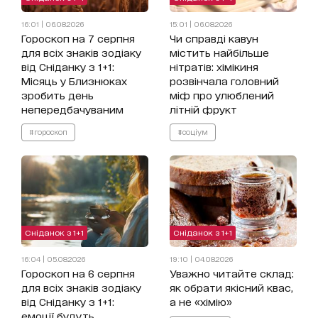
16:01 | 06.08.2026
15:01 | 06.08.2026
Гороскоп на 7 серпня
Чи справді кавун
для всіх знаків зодіаку
містить найбільше
від Сніданку з 1+1:
нітратів: хімікиня
Місяць у Близнюках
розвінчала головний
зробить день
міф про улюблений
непередбачуваним
літній фрукт
#гороскоп
#соціум
Сніданок з 1+1
Сніданок з 1+1
16:04 | 05.08.2026
19:10 | 04.08.2026
Гороскоп на 6 серпня
Уважно читайте склад:
для всіх знаків зодіаку
як обрати якісний квас,
від Сніданку з 1+1:
а не «хімію»
емоції будуть