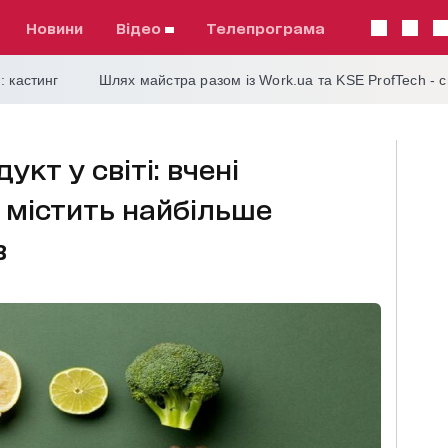
Новини
відео
телепрограма
: кастинг
Шлях майстра разом із Work.ua та KSE ProfTech - 
кт у світі: вчені
а містить найбільше
в