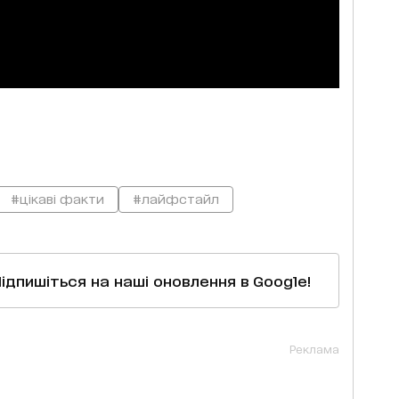
#цікаві факти
#лайфстайл
Підпишіться на наші оновлення в Google!
Реклама