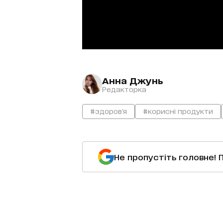
Анна Джунь
Редакторка
#здоров'я
#корисні продукти
Не пропустіть головне! 