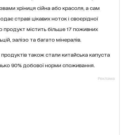
азвами хріниця сійна або красоля, а сам
дає страві цікавих ноток і своєрідної
що продукт містить більше 17 поживних
льцій, залізо та багато мінералів.
 продуктів також стали китайська капуста
зько 90% добової норми споживання.
Реклама