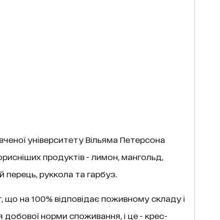
вченої університету Вільяма Петерсона
орисніших продуктів - лимон, мангольд,
й перець, руккола та гарбуз.
т, що на 100% відповідає поживному складу і
 добової норми споживання, і це - крес-