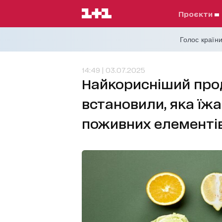
проєкти
Голос країни
14:49 | 03.07.2025
Найкорисніший проду
встановили, яка їж
поживних елементі