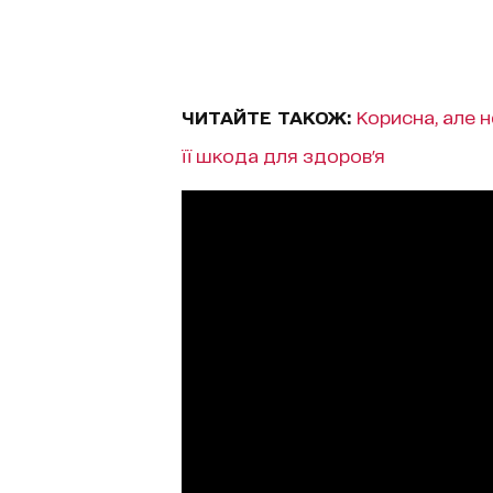
ЧИТАЙТЕ ТАКОЖ:
Корисна, але н
її шкода для здоров'я