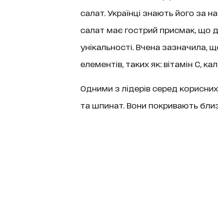
салат. Українці знають його за н
салат має гострий присмак, що до
унікальності. Вчена зазначила, 
елементів, таких як: вітамін C, ка
Одними з лідерів серед корисних
та шпинат. Вони покривають бли