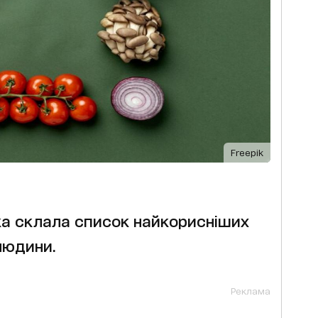
Freepik
а склала список найкорисніших
людини.
Реклама