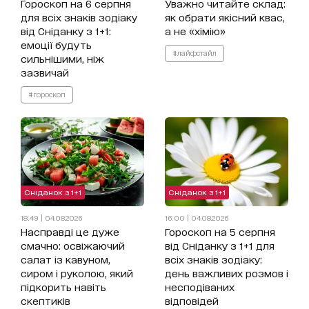
Гороскоп на 6 серпня
Уважно читайте склад:
для всіх знаків зодіаку
як обрати якісний квас,
від Сніданку з 1+1:
а не «хімію»
емоції будуть
#лайфстайл
сильнішими, ніж
зазвичай
#гороскоп
Сніданок з 1+1
Сніданок з 1+1
18:49 | 04.08.2026
16:00 | 04.08.2026
Насправді це дуже
Гороскоп на 5 серпня
смачно: освіжаючий
від Сніданку з 1+1 для
салат із кавуном,
всіх знаків зодіаку:
сиром і руколою, який
день важливих розмов і
підкорить навіть
несподіваних
скептиків
відповідей