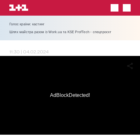
Голос країни: кастинг
Шлях майстра разом із Work.ua та KSE ProfTech - спецпроєкт
11:30 | 04.02.2024
AdBlockDetected!