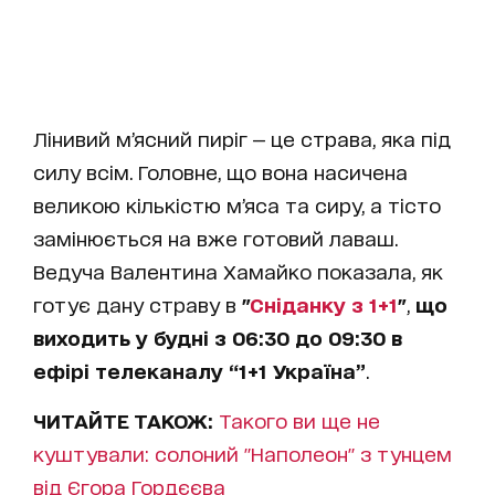
Лінивий м’ясний пиріг — це страва, яка під
силу всім. Головне, що вона насичена
великою кількістю м’яса та сиру, а тісто
замінюється на вже готовий лаваш.
Ведуча Валентина Хамайко показала, як
готує дану страву в
"
Сніданку з 1+1
"
,
що
виходить у будні з 06:30 до 09:30 в
ефірі телеканалу “1+1 Україна”
.
ЧИТАЙТЕ ТАКОЖ:
Такого ви ще не
куштували: солоний "Наполеон" з тунцем
від Єгора Гордєєва