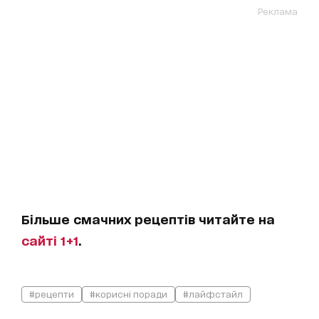
Реклама
Більше смачних рецептів читайте на
сайті 1+1
.
#рецепти
#корисні поради
#лайфстайл