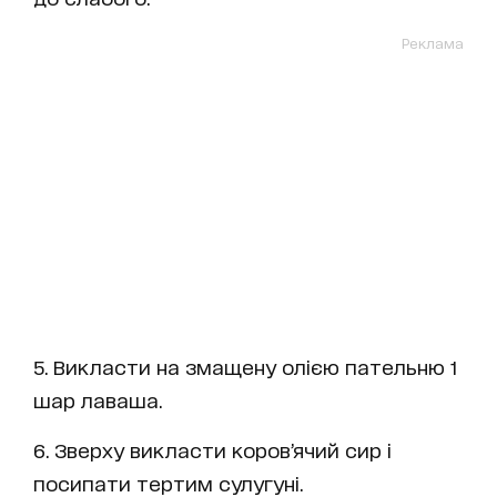
Реклама
5. Викласти на змащену олією пательню 1
шар лаваша.
6. Зверху викласти коров’ячий сир і
посипати тертим сулугуні.