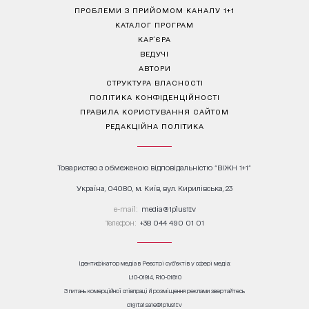
ПРОБЛЕМИ З ПРИЙОМОМ КАНАЛУ 1+1
КАТАЛОГ ПРОГРАМ
КАР’ЄРА
ВЕДУЧІ
АВТОРИ
СТРУКТУРА ВЛАСНОСТІ
ПОЛІТИКА КОНФІДЕНЦІЙНОСТІ
ПРАВИЛА КОРИСТУВАННЯ САЙТОМ
РЕДАКЦІЙНА ПОЛІТИКА
Товариство з обмеженою відповідальністю "ВІЖН 1+1"
Україна, 04080, м. Київ, вул. Кирилівська, 23
е-mail:
media@1plus1.tv
Телефон:
+38 044 490 01 01
Ідентифікатор медіа в Реєстрі суб’єктів у сфері медіа:
L10-01914, R10-01810
З питань комерційної співпраці й розміщення реклами звертайтесь
digital.sale@1plus1.tv