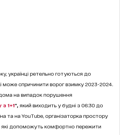
у, українці ретельно готуються до
і може спричинити ворог взимку 2023-2024.
вдома на випадок порушення
 з 1+1
",
який виходить у будні з 06:30 до
аїна та на YouTube, організаторка простору
й, які допоможуть комфортно пережити