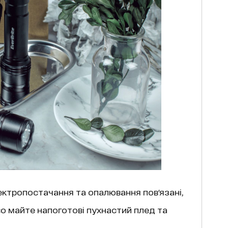
лектропостачання та опалювання пов'язані,
о майте напоготові пухнастий плед та