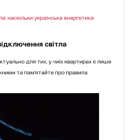
ла: наскільки українська енергетика
 відключення світла
актуально для тих, у чиїх квартирах є лише
жними та пам'ятайте про правила