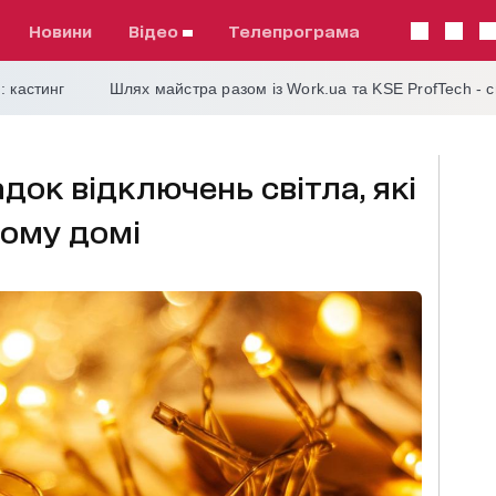
Новини
відео
телепрограма
: кастинг
Шлях майстра разом із Work.ua та KSE ProfTech - 
док відключень світла, які
ному домі