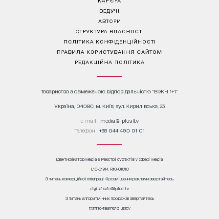
КАР’ЄРА
ВЕДУЧІ
АВТОРИ
СТРУКТУРА ВЛАСНОСТІ
ПОЛІТИКА КОНФІДЕНЦІЙНОСТІ
ПРАВИЛА КОРИСТУВАННЯ САЙТОМ
РЕДАКЦІЙНА ПОЛІТИКА
Товариство з обмеженою відповідальністю "ВІЖН 1+1"
Україна, 04080, м. Київ, вул. Кирилівська, 23
е-mail:
media@1plus1.tv
Телефон:
+38 044 490 01 01
Ідентифікатор медіа в Реєстрі суб’єктів у сфері медіа:
L10-01914, R10-01810
З питань комерційної співпраці й розміщення реклами звертайтесь
digital.sale@1plus1.tv
З питань алгоритмічних продажів звертайтесь
traffic-team@1plus1.tv