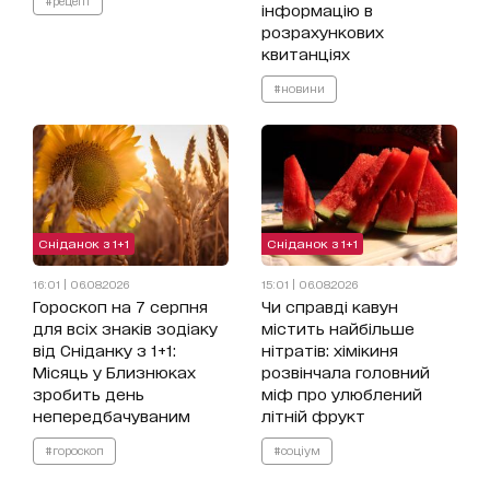
#рецепт
інформацію в
розрахункових
квитанціях
#новини
Сніданок з 1+1
Сніданок з 1+1
16:01 | 06.08.2026
15:01 | 06.08.2026
Гороскоп на 7 серпня
Чи справді кавун
для всіх знаків зодіаку
містить найбільше
від Сніданку з 1+1:
нітратів: хімікиня
Місяць у Близнюках
розвінчала головний
зробить день
міф про улюблений
непередбачуваним
літній фрукт
#гороскоп
#соціум