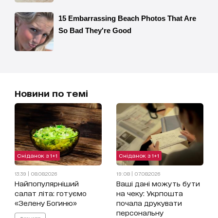
Новини по темі
Сніданок з 1+1
Сніданок з 1+1
13:39 | 08.08.2026
19:08 | 07.08.2026
Найпопулярніший
Ваші дані можуть бути
салат літа: готуємо
на чеку: Укрпошта
«Зелену Богиню»
почала друкувати
персональну