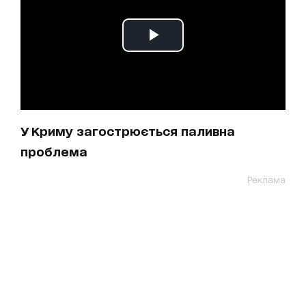
У Криму загострюється паливна
проблема
Реклама