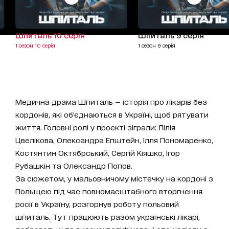
Шпиталь 10 серія
Шпиталь 9 серія
1 сезон 10 серія
1 сезон 9 серія
Медична драма Шпиталь
— історія про лікарів без
кордонів, які обʼєднаються в Україні, щоб рятувати
життя. Головні ролі у проєкті зіграли: Лілія
Цвелікова, Олександра Епштейн, Ілля Пономаренко,
Костянтин Октябрський, Сергій Кіяшко, Ігор
Рубашкін та Олександр Попов.
За сюжетом, у мальовничому містечку на кордоні з
Польщею під час повномасштабного вторгнення
росії в Україну, розгорнув роботу польовий
шпиталь. Тут працюють разом українські лікарі,