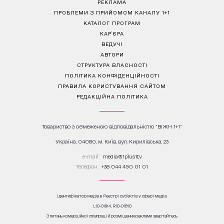
РЕКЛАМА
ПРОБЛЕМИ З ПРИЙОМОМ КАНАЛУ 1+1
КАТАЛОГ ПРОГРАМ
КАР’ЄРА
ВЕДУЧІ
АВТОРИ
СТРУКТУРА ВЛАСНОСТІ
ПОЛІТИКА КОНФІДЕНЦІЙНОСТІ
ПРАВИЛА КОРИСТУВАННЯ САЙТОМ
РЕДАКЦІЙНА ПОЛІТИКА
Товариство з обмеженою відповідальністю "ВІЖН 1+1"
Україна, 04080, м. Київ, вул. Кирилівська, 23
е-mail:
media@1plus1.tv
Телефон:
+38 044 490 01 01
Ідентифікатор медіа в Реєстрі суб’єктів у сфері медіа:
L10-01914, R10-01810
З питань комерційної співпраці й розміщення реклами звертайтесь