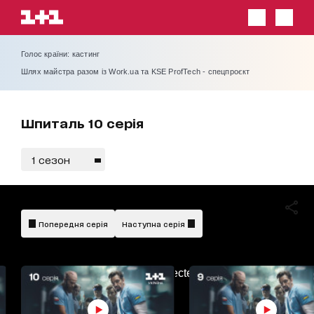
Голос країни: кастинг
Шлях майстра разом із Work.ua та KSE ProfTech - спецпроєкт
Шпиталь 10 серія
1 сезон
Попередня серія
Наступна серія
AdBlockDetected!