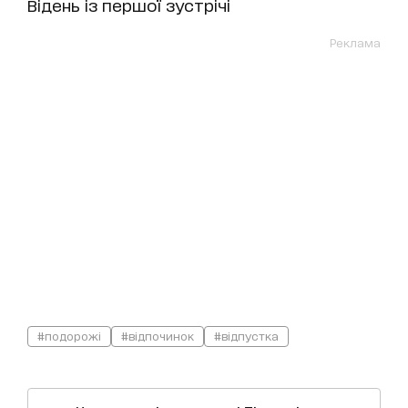
Відень із першої зустрічі
Реклама
#подорожі
#відпочинок
#відпустка