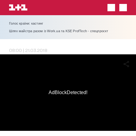
Голос країни: кастинг
Шлях майстра разом із Work.ua та KSE ProfTech - спецпроєкт
08:00 | 21.03.2018
AdBlockDetected!