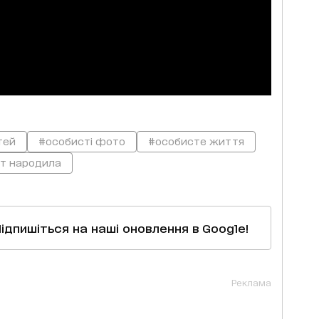
тей
#особисті фото
#особисте життя
т народила
Підпишіться на наші оновлення в Google!
Реклама