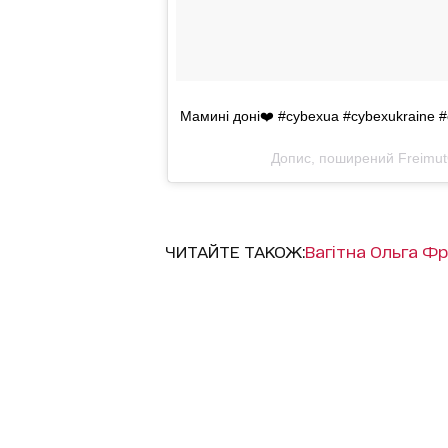
Мамині доні❤️ #cybexua #cybexukraine 
Допис, поширений FreimutO
ЧИТАЙТЕ ТАКОЖ:
Вагітна Ольга Ф