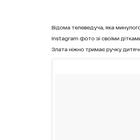
Відома телеведуча, яка минулог
Instagram фото зі своїми діткам
Злата ніжно тримає ручку дитячо