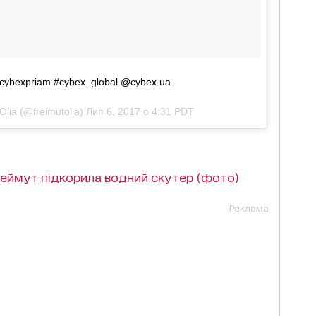
#cybexpriam #cybex_global @cybex.ua
lia (@freimutolia)
Лип 6, 2017 о 4:31 PDT
реймут підкорила водний скутер (фото)
Реклама