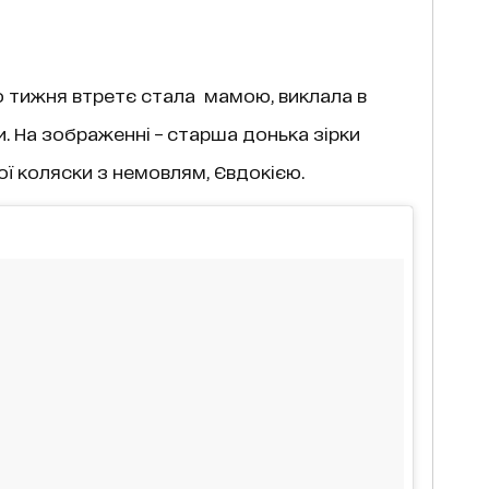
о тижня втретє стала мамою, виклала в
и. На зображенні – старша донька зірки
ї коляски з немовлям, Євдокією.