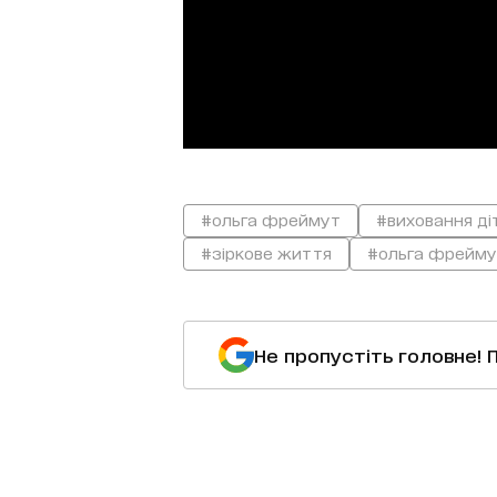
#ольга фреймут
#виховання ді
#зіркове життя
#ольга фрейму
Не пропустіть головне! 