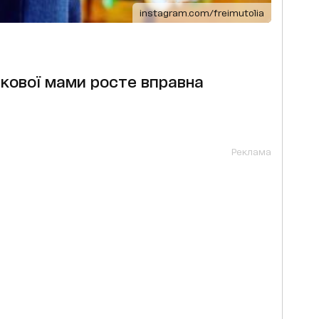
instagram.com/freimutolia
іркової мами росте вправна
Реклама