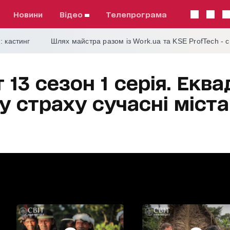
Новини
відео
телепрограма
: кастинг
Шлях майстра разом із Work.ua та KSE ProfTech - 
 13 сезон 1 серія. Екв
 страху сучасні міста