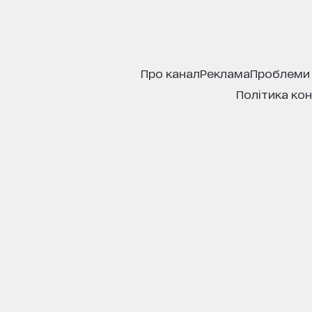
про канал
реклама
проблеми
політика ко