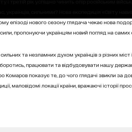
ту і третій рік успішно чинить опір російським війська
с, українців, сильними? Нова експедиція «Світу нав
ному епізоді нового сезону глядача чекає нова подо
или, пропонуючи українцям новий погляд на самих 
льних та незламних духом українців з різних міст і 
 боротись, працювати та відбудовувати нашу держав
 Комаров показує те, до чого глядачі звикли за дов
ії, маловідомі локації країни, вражаючі історії прос