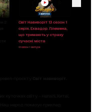
он 2
Світ Навиворіт 13 сезон 1
ще
серія. Еквадор. Племена,
що тримають у страху
сти
сучасні міста
13 сезон 1 випуск
тревел-проєкту
Світ навиворіт
.
 куточках світу – Непалі, Китаї,
і. Наш народ показує приклад