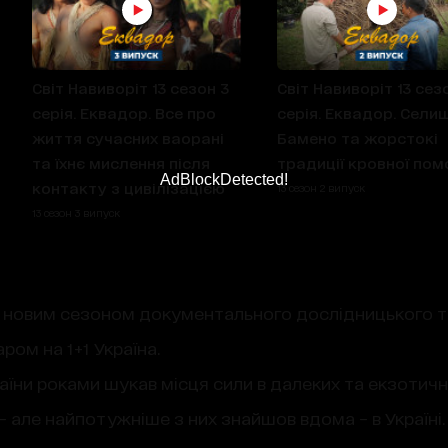
Світ Навиворіт 13 сезон 3
Світ Навиворіт 13 сез
серія. Еквадор. Все про
серія. Еквадор. Сели
життя сучасних ваорані
Бамено та жорстокі
та їхнє мислення після
традиції кровної пом
AdBlockDetected!
контакту з цивілізацією
13 сезон 2 випуск
13 сезон 3 випуск
 новим сезоном документального дослідницького 
ром на 1+1 Україна.
ни роками шукав місця сили в далеких та екзотичних
 – але найпотужніше з них знайшов вдома – в Україн