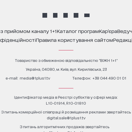
 з прийомом каналу 1+1
каталог програм
кар’єра
ведуч
нфіденційності
правила користування сайтом
редакц
Товариство з обмеженою відповідальністю "ВІЖН 1+1"
Україна, 04080, м. Київ, вул. Кирилівська, 23
е-mail:
media@1plus1.tv
Телефон:
+38 044 490 01 01
Ідентифікатор медіа в Реєстрі суб’єктів у сфері медіа:
L10-01914, R10-01810
З питань комерційної співпраці й розміщення реклами звертайтесь
digital.sale@1plus1.tv
З питань алгоритмічних продажів звертайтесь