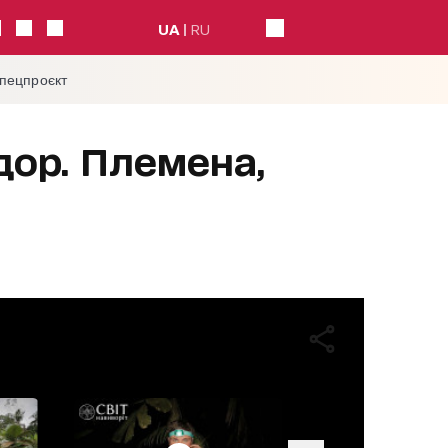
UA
RU
спецпроєкт
адор. Племена,