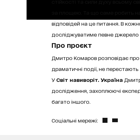
стійкості та сили духу всьому сві
за площею. Та що саме робить на
відповідей на це питання. В кож
досліджуватиме певне джерело с
Про проєкт
Дмитро Комаров розповідає про си
драматичні події, не перестають
У
Світ навиворіт. Україна
Дмитро
дослідження, захоплюючі експедиц
багато іншого.
Соціальні мережі: