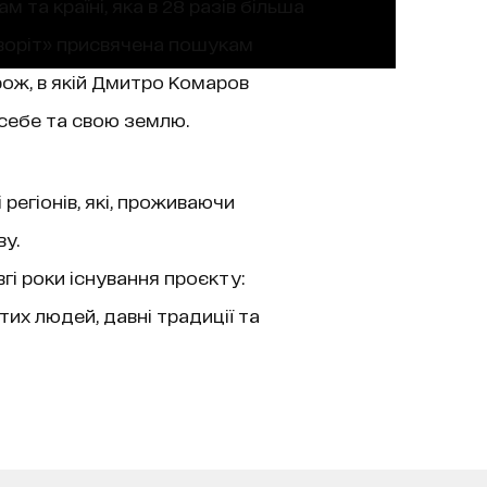
м та країні, яка в 28 разів більша
иворіт» присвячена пошукам
рож, в якій Дмитро Комаров
себе та свою землю.
регіонів, які, проживаючи
у.
гі роки існування проєкту:
тих людей, давні традиції та