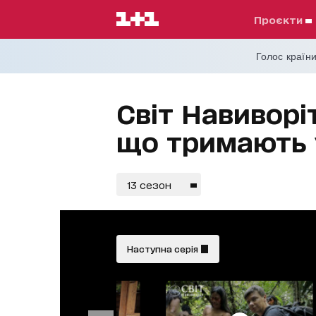
проєкти
Голос країни
Світ Навиворіт
що тримають у
13 сезон
Наступна серія