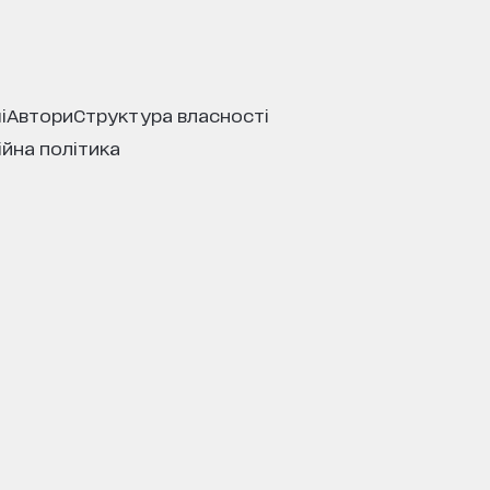
і
автори
структура власності
ійна політика