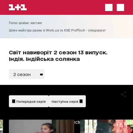
Голос країни: кастинг
Шлях майстра разом із Work.ua та KSE ProfTech - спецпроєкт
Світ навиворіт 2 сезон 13 випуск.
Індія. Індійська солянка
2 сезон
українською
Попередня серія
Наступна серія
AdBlockDetected!