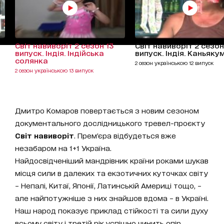
Світ навиворіт 2 сезон 13
Світ навиворіт 2 сезон
випуск. Індія. Індійська
випуск. Індія. Каньяку
солянка
2 сезон українською 12 випуск
2 сезон українською 13 випуск
Дмитро Комаров повертається з новим сезоном
документального дослідницького тревел-проєкту
Світ навиворіт
. Прем’єра відбудеться вже
незабаром на 1+1 Україна.
Найдосвідченіший мандрівник країни роками шукав
місця сили в далеких та екзотичних куточках світу
– Непалі, Китаї, Японії, Латинській Америці тощо, –
але найпотужніше з них знайшов вдома – в Україні.
Наш народ показує приклад стійкості та сили духу
всьому світу і третій рік успішно чинить опір