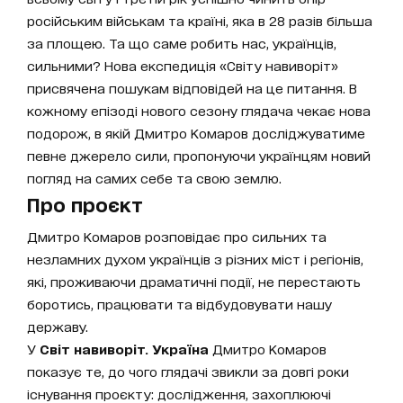
російським військам та країні, яка в 28 разів більша
за площею. Та що саме робить нас, українців,
сильними? Нова експедиція «Світу навиворіт»
присвячена пошукам відповідей на це питання. В
кожному епізоді нового сезону глядача чекає нова
подорож, в якій Дмитро Комаров досліджуватиме
певне джерело сили, пропонуючи українцям новий
погляд на самих себе та свою землю.
Про проєкт
Дмитро Комаров розповідає про сильних та
незламних духом українців з різних міст і регіонів,
які, проживаючи драматичні події, не перестають
боротись, працювати та відбудовувати нашу
державу.
У
Світ навиворіт. Україна
Дмитро Комаров
показує те, до чого глядачі звикли за довгі роки
існування проєкту: дослідження, захоплюючі