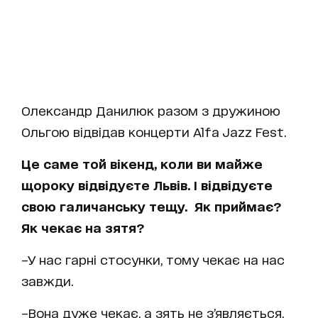
Олександр Данилюк разом з дружиною
Ольгою відвідав концерти Alfa Jazz Fest.
Це саме той вікенд, коли ви майже
щороку відвідуєте Львів. І відвідуєте
свою галичанську тещу. Як приймає?
Як чекає на зятя?
–У нас гарні стосунки, тому чекає на нас
завжди.
–Вона дуже чекає, а зять не з’являється,