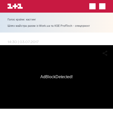
Голос країни: кастинг
Шлях майстра разом із Work.ua та KSE ProfTech - спецпроєкт
14:30 | 03.07.2017
AdBlockDetected!