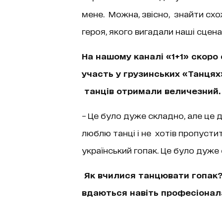
мене. Можна, звісно, знайти схо
героя, якого вигадали наші сцена
На нашому каналі «1+1» скоро
участь у грузинських «Танцях»
танців отримали величезний.
– Це було дуже складно, але це 
люблю танці і не хотів пропусти
український гопак. Це було дуж
Як вчилися танцювати гопак?
вдаються навіть професіонал