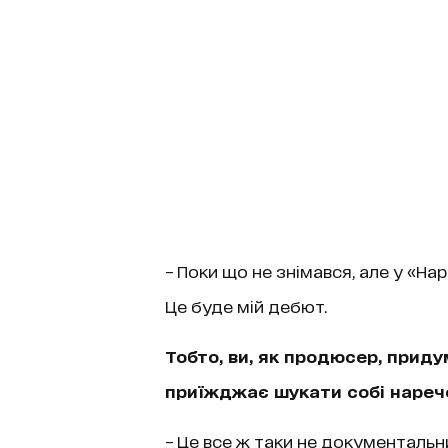
– Поки що не знімався, але у «Нар
Це буде мій дебют.
Тобто, ви, як продюсер, приду
приїжджає шукати собі наречену
– Це все ж таки не документальни