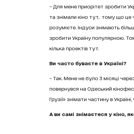
– Для мене приорітет зробити Ук
та знімали кіно тут, тому що це ч
розумієте. Індуси знімають більше
зробити Україну популярною. Том
кілька проектів тут.
Ви часто буваєте в Україні?
– Так. Мене не було 3 місяці чере
повернувся на Одеський кінофес
Грузії» знімати частину в Україні, 
А ви самі знімаєтеся у кіно, я