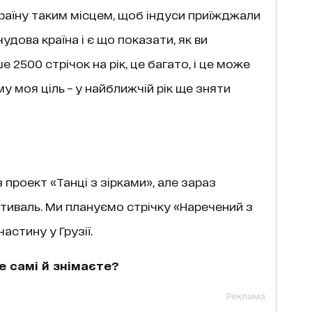
раїну таким місцем, щоб індуси приїжджали
удова країна і є що показати, як ви
 2500 стрічок на рік, це багато, і це може
у моя ціль – у найближчій рік ще зняти
з проект «Танці з зірками», але зараз
тиваль. Ми плануємо стрічку «Наречений з
частину у Грузії.
ке самі й знімаєте?
Реклама