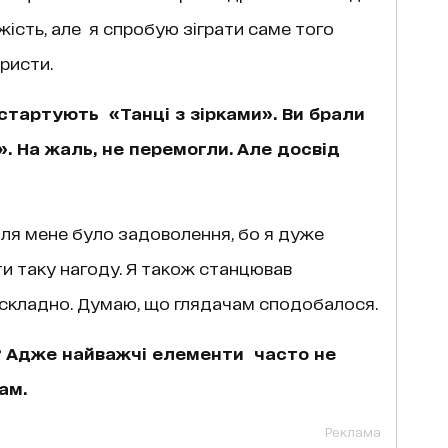
жість, але я спробую зіграти саме того
ристи.
 стартують «Танці з зірками». Ви брали
. На жаль, не перемогли. Але досвід
для мене було задоволення, бо я дуже
ти таку нагоду. Я також станцював
е складно. Думаю, що глядачам сподобалося.
 Адже найважчі елементи часто не
ам.
Реклама