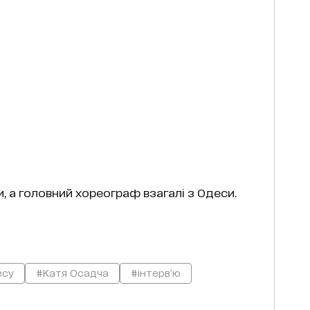
, а головний хореограф взагалі з Одеси.
есу
#Катя Осадча
#інтерв'ю