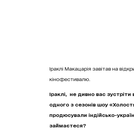
Іраклі Макацарія завітав на від
кінофестивалю.
Іраклі, не дивно вас зустріти 
одного з сезонів шоу «Холостя
продюсували індійсько-україн
займаєтеся?