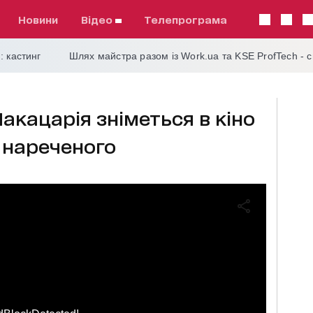
Новини
відео
телепрограма
: кастинг
Шлях майстра разом із Work.ua та KSE ProfTech - 
акацарія зніметься в кіно
о нареченого