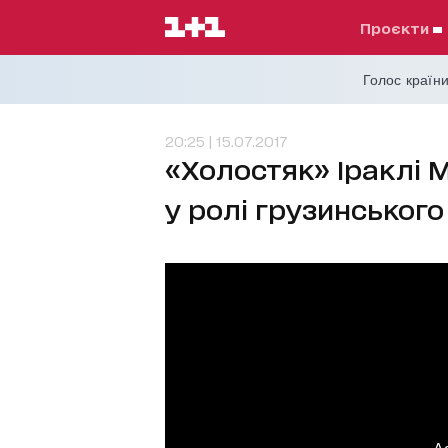
проєкти
Голос країни
20:25 | 15.07.2017
«Холостяк» Іраклі М
у ролі грузинськог