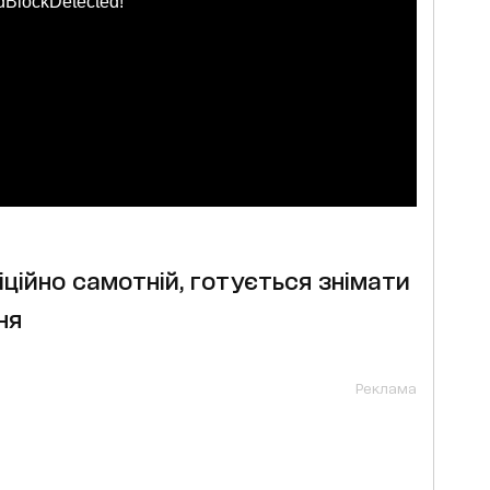
dBlockDetected!
іційно самотній, готується знімати
ня
Реклама