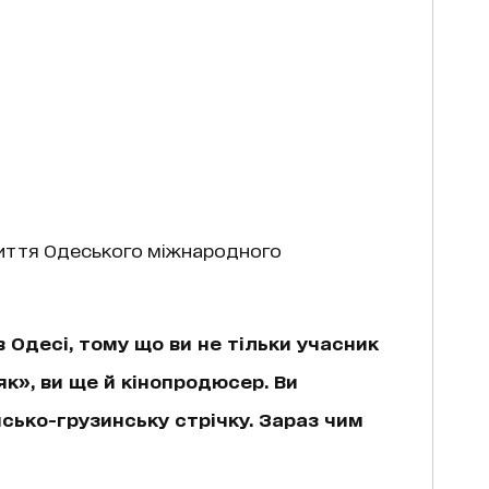
криття Одеського міжнародного
в Одесі, тому що ви не тільки учасник
к», ви ще й кінопродюсер. Ви
сько-грузинську стрічку. Зараз чим