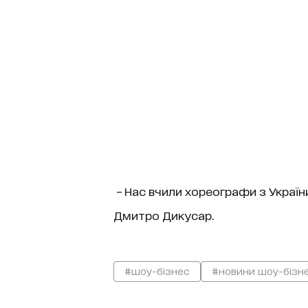
– Нас вчили хореографи з України
Дмитро Дикусар.
#шоу-бізнес
#новини шоу-бізн