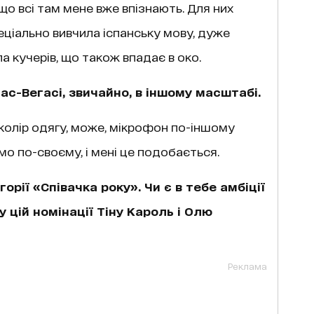
що всі там мене вже впізнають. Для них
спеціально вивчила іспанську мову, дуже
па кучерів, що також впадає в око.
 Лас-Вегасі, звичайно, в іншому масштабі.
 колір одягу, може, мікрофон по-іншому
мо по-своєму, і мені це подобається.
орії «Співачка року». Чи є в тебе амбіції
у цій номінації Тіну Кароль і Олю
Реклама