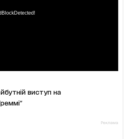
dBlockDetected!
айбутній виступ на
реммі"
Реклама