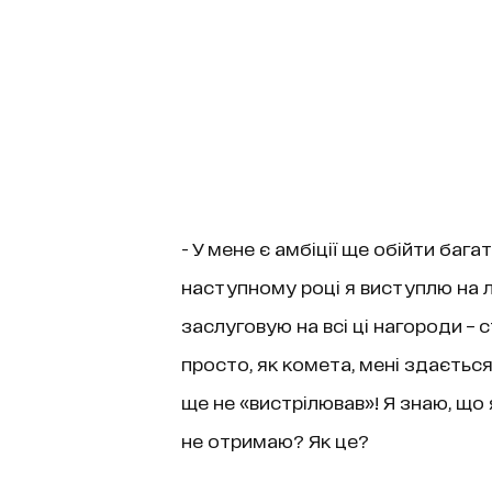
- У мене є амбіції ще обійти бага
наступному році я виступлю на 
заслуговую на всі ці нагороди – 
просто, як комета, мені здається
ще не «вистрілював»! Я знаю, що 
не отримаю? Як це?