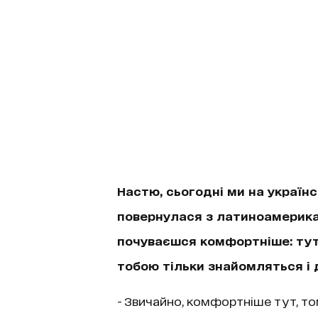
Настю, сьогодні ми на україн
повернулася з латиноамерикан
почуваєшся комфортніше: тут, 
тобою тільки знайомляться і д
- Звичайно, комфортніше тут, тому