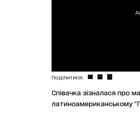
A
Поділитися:
Співачка зізналася про м
латиноамериканському "Г