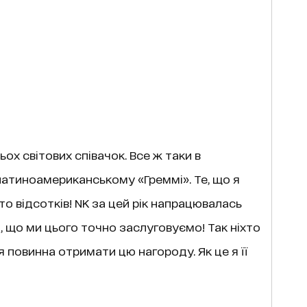
тьох світових співачок. Все ж таки в
латиноамериканському «Греммі». Те, що я
сто відсотків! NK за цей рік напрацювалась
, що ми цього точно заслуговуємо! Так ніхто
я повинна отримати цю нагороду. Як це я її