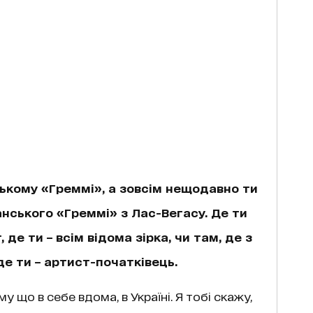
ському «Греммі», а зовсім нещодавно ти
ського «Греммі» з Лас-Вегасу. Де ти
де ти – всім відома зірка, чи там, де з
е ти – артист-початківець.
 що в себе вдома, в Україні. Я тобі скажу,