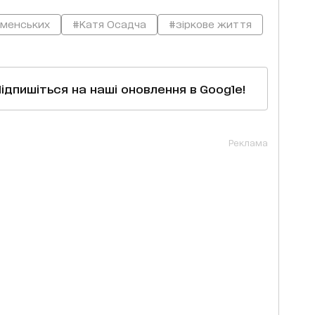
аменських
#Катя Осадча
#зіркове життя
Підпишіться на наші оновлення в Google!
Реклама