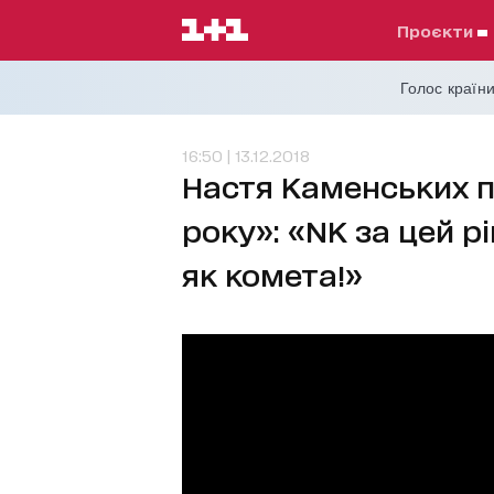
проєкти
Голос країни
16:50 | 13.12.2018
Настя Каменських п
року»: «NK за цей р
як комета!»