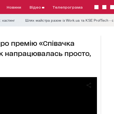
Новини
відео
телепрограма
: кастинг
Шлях майстра разом із Work.ua та KSE ProfTech - 
ро премію «Співачка
ік напрацювалась просто,