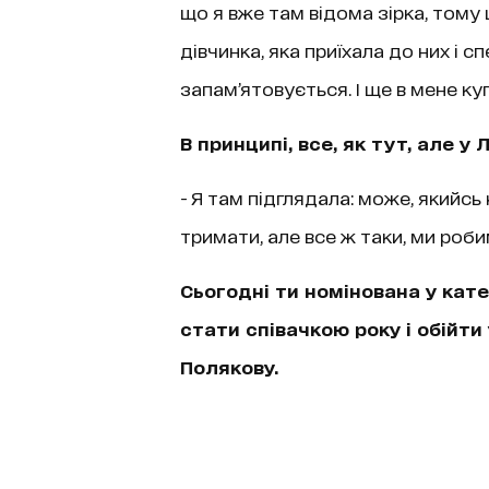
що я вже там відома зірка, тому 
дівчинка, яка приїхала до них і 
запам’ятовується. І ще в мене ку
В принципі, все, як тут, але у
- Я там підглядала: може, якийсь
тримати, але все ж таки, ми роби
Сьогодні ти номінована у катег
стати співачкою року і обійти 
Полякову.