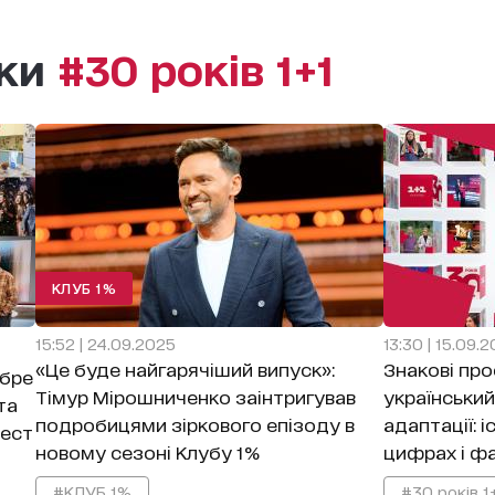
ики
#30 років 1+1
КЛУБ 1%
15:52 | 24.09.2025
13:30 | 15.09.
«Це буде найгарячіший випуск»:
Знакові про
обре
Тімур Мірошниченко заінтригував
український
та
подробицями зіркового епізоду в
адаптації: і
тест
новому сезоні Клубу 1%
цифрах і ф
#КЛУБ 1%
#30 років 1