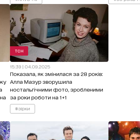
ТСН
15:39 | 04.09.2025
Показала, як змінилася за 28 років:
жу
Алла Мазур зворушила
а
ностальгічними фото, зробленими
 на
за роки роботи на 1+1
#зірки