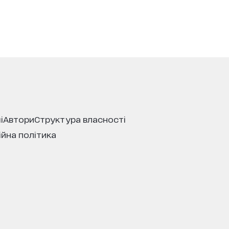
і
автори
структура власності
ійна політика