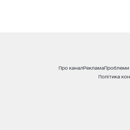
про канал
реклама
проблеми
політика ко