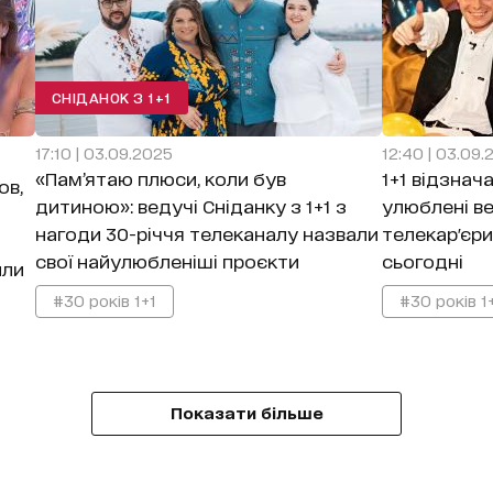
СНІДАНОК З 1+1
17:10 | 03.09.2025
12:40 | 03.09.
«Пам’ятаю плюси, коли був
1+1 відзнач
ов,
дитиною»: ведучі Сніданку з 1+1 з
улюблені ве
а
нагоди 30-річчя телеканалу назвали
телекар'єри
свої найулюбленіші проєкти
сьогодні
или
#30 років 1+1
#30 років 1
Показати більше