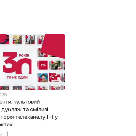
2025
єкти, культовий
 дубляж та сміливі
сторія телеканалу 1+1 у
актах
+1