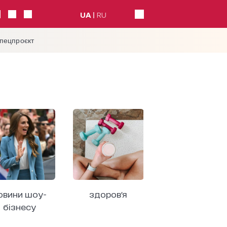
UA
RU
спецпроєкт
овини шоу-
здоров'я
бізнесу