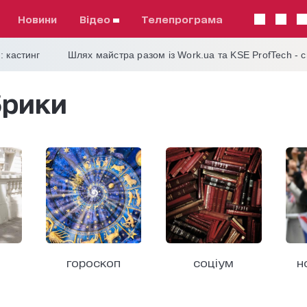
Новини
відео
телепрограма
: кастинг
Шлях майстра разом із Work.ua та KSE ProfTech - 
брики
гороскоп
соціум
н