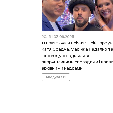
20:15 | 03.09.2025
1+1 святкує 30-річчя: Юрій Горбун
Катя Осадча, Марічка Падалко т
інші ведучі поділилися
зворушливими спогадами і враз
архівними кадрами
#ведучі 1+1