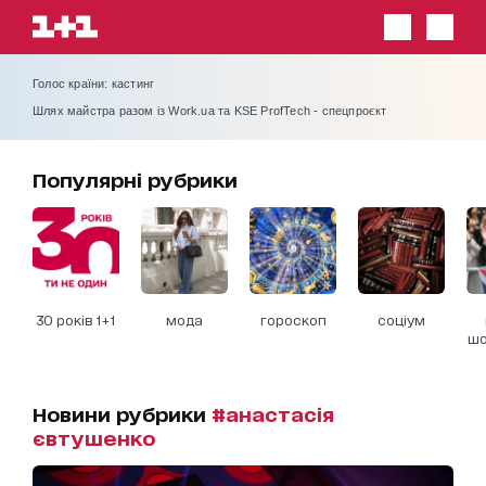
Голос країни: кастинг
Шлях майстра разом із Work.ua та KSE ProfTech - спецпроєкт
Популярні рубрики
30 років 1+1
мода
гороскоп
соціум
шо
Новини рубрики
#анастасія
євтушенко