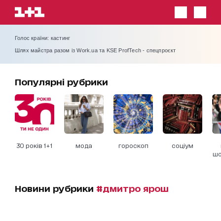
Голос країни: кастинг
Шлях майстра разом із Work.ua та KSE ProfTech - спецпроєкт
Популярні рубрики
30 років 1+1
мода
гороскоп
соціум
шо
Новини рубрики
#дмитро ярош