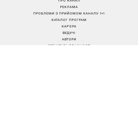
РЕКЛАМА
ПРОБЛЕМИ З ПРИЙОМОМ КАНАЛУ 1+1
КАТАЛОГ ПРОГРАМ
КАР’ЄРА
ВЕДУЧІ
АВТОРИ
СТРУКТУРА ВЛАСНОСТІ
ПОЛІТИКА КОНФІДЕНЦІЙНОСТІ
ПРАВИЛА КОРИСТУВАННЯ САЙТОМ
РЕДАКЦІЙНА ПОЛІТИКА
Товариство з обмеженою відповідальністю "ВІЖН 1+1"
Україна, 04080, м. Київ, вул. Кирилівська, 23
е-mail:
media@1plus1.tv
Телефон:
+38 044 490 01 01
Ідентифікатор медіа в Реєстрі суб’єктів у сфері медіа:
L10-01914, R10-01810