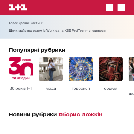
Голос країни: кастинг
Шлях майстра разом із Work.ua та KSE ProfTech - спецпроєкт
Популярні рубрики
30 років 1+1
мода
гороскоп
соціум
шо
Новини рубрики
#борис ложкін