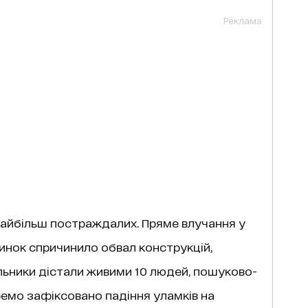
Реклама
найбільш постраждалих. Пряме влучання у
нок спричинило обвал конструкцій,
альники дістали живими 10 людей, пошуково-
ремо зафіксовано падіння уламків на