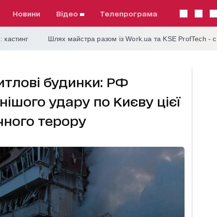
Новини
відео
телепрограма
: кастинг
Шлях майстра разом із Work.ua та KSE ProfTech - 
итлові будинки: РФ
ішого удару по Києву цієї
ічного терору