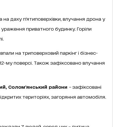
 на даху п'ятиповерхівки, влучання дрона у
 ураження приватного будинку. Горіли
і.
впали на триповерховий паркінг і бізнес-
12-му поверсі. Також зафіксовано влучання
ий, Солом'янський райони
– зафіксовані
відкритих територіях, загоряння автомобіля.
траждали 7 людей, серед них – дитина.