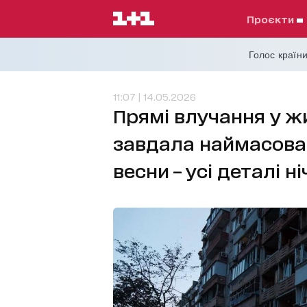
проєкти
Голос країни
11:07 | 14.05.2026
Прямі влучання у ж
завдала наймасован
весни – усі деталі н