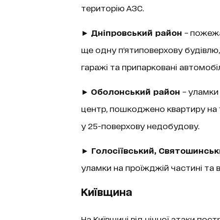
територію АЗС.
►
Дніпровський район
– пожежа
ще одну п'ятиповерхову будівлю,
гаражі та припарковані автомобіл
►
Оболонський район
– уламки 
центр, пошкоджено квартиру на 
у 25-поверхову недобудову.
►
Голосіївський, Святошинськ
уламки на проїжджій частині та 
Київщина
На Київщині від нічної атаки пос