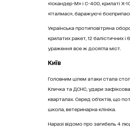
«Іскандер-М» і С-400, крилаті Х-1
«Італмас», баражуючі боєприпаси
Українська протиповітряна оборо
крилатих ракет, 12 балістичних і
ураження все ж досягла міст.
Київ
Головним цілем атаки стала сто
Кличка та ДСНС, удари зафіксова
кварталах. Серед об'єктів, що по
школа, ветеринарна клініка.
Наразі відомо про загибель 4 лю