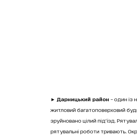
►
Дарницький район
– один із 
житловий багатоповерховий буди
зруйновано цілий під'їзд. Рятув
рятувальні роботи тривають. Ок