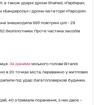
01, а також ударні дрони Shahed, «Гербера»,
 «Бандероль» і дрони-імітатори «Пародія».
на знешкодила 693 повітряні цілі – 29
 652 безпілотники. Проте частина засобів
лиця.
За даними
міського голови Віталія
но в 20 точках міста, переважно у житлових
трапили під удар: багатоповерхові будинки,
дей, 40 отримали поранення, з них двоє –