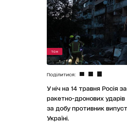
ТСН
Поділитися:
У ніч на 14 травня Росія
ракетно-дронових ударів 
за добу противник випусти
Україні.