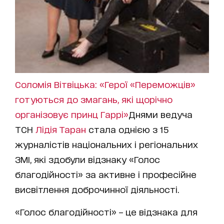
Соломія Вітвіцька: «Герої «Переможців»
готуються до змагань, які щорічно
організовує принц Гаррі»
Днями ведуча
ТСН
Лідія Таран
стала однією з 15
журналістів національних і регіональних
ЗМІ, які здобули відзнаку «Голос
благодійності» за активне і професійне
висвітлення доброчинної діяльності.
«Голос благодійності» – це відзнака для