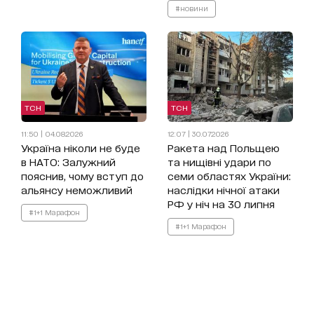
#новини
ТСН
ТСН
11:50 | 04.08.2026
12:07 | 30.07.2026
Україна ніколи не буде
Ракета над Польщею
в НАТО: Залужний
та нищівні удари по
пояснив, чому вступ до
семи областях України:
альянсу неможливий
наслідки нічної атаки
РФ у ніч на 30 липня
#1+1 Марафон
#1+1 Марафон