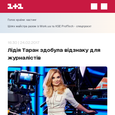
Голос країни: кастинг
Шлях майстра разом із Work.ua та KSE ProfTech - спецпроєкт
16:30 | 24.02.2017
Лідія Таран здобула відзнаку для
журналістів