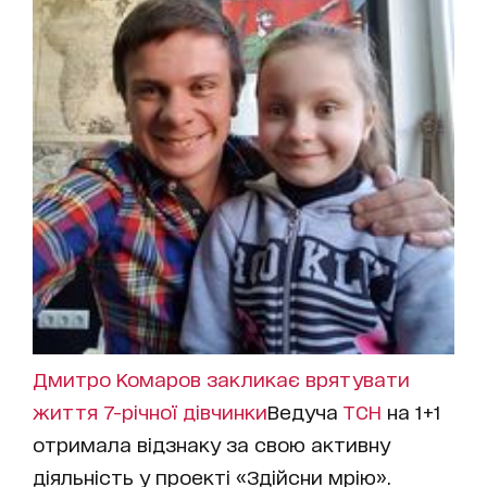
Дмитро Комаров закликає врятувати
життя 7-річної дівчинки
Ведуча
ТСН
на 1+1
отримала відзнаку за свою активну
діяльність у проекті «Здійсни мрію».