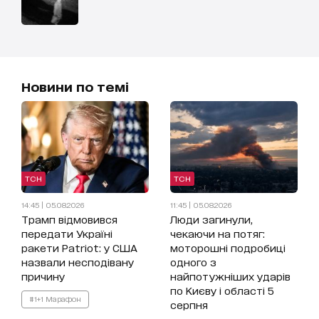
Новини по темі
ТСН
ТСН
14:45 | 05.08.2026
11:45 | 05.08.2026
Трамп відмовився
Люди загинули,
передати Україні
чекаючи на потяг:
ракети Patriot: у США
моторошні подробиці
назвали несподівану
одного з
причину
найпотужніших ударів
по Києву і області 5
#1+1 Марафон
серпня