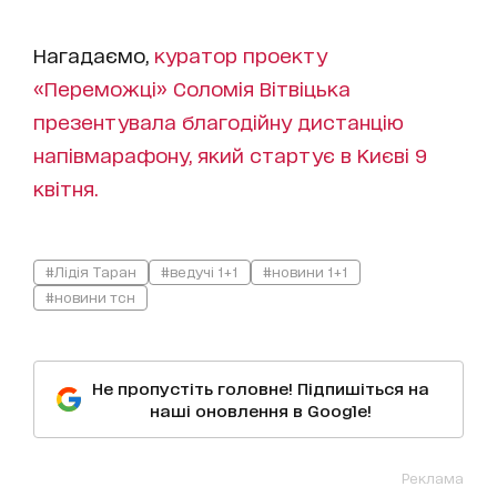
Нагадаємо,
куратор проекту
«Переможці» Соломія Вітвіцька
презентувала благодійну дистанцію
напівмарафону, який стартує в Києві 9
квітня.
#Лідія Таран
#ведучі 1+1
#новини 1+1
#новини тсн
Не пропустіть головне! Підпишіться на
наші оновлення в Google!
Реклама