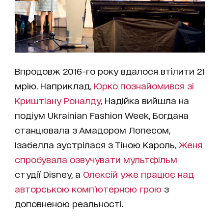
Впродовж 2016-го року вдалося втілити 21
мрію. Наприклад,
Юрко познайомився зі
Криштіану Роналду
, Надійка вийшла на
подіум Ukrainian Fashion Week, Богдана
станцювала з Амадором Лопесом,
Ізабелла зустрілася з Тіною Кароль,
Женя
спробувала озвучувати мультфільм
студії Disney, а
Олексій уже працює над
авторською комп’ютерною грою
з
доповненою реальності.