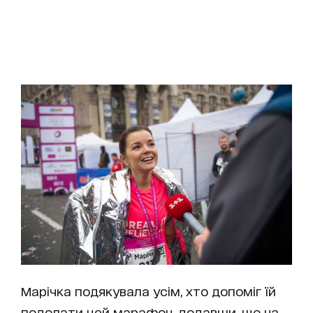
Марічка подякувала усім, хто допоміг їй
подолати цей марафон, додавши, що на