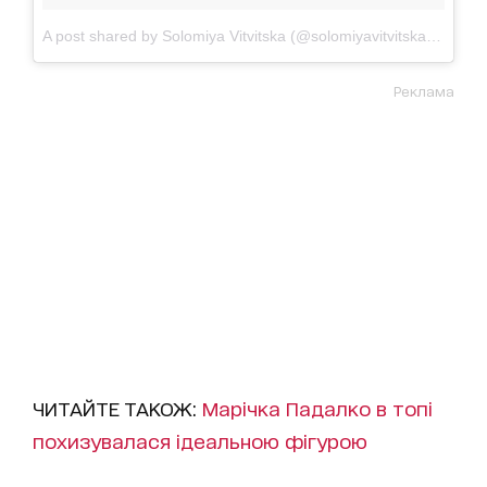
A post shared by Solomiya Vitvitska (@solomiyavitvitska)
on
Oct
Реклама
ЧИТАЙТЕ ТАКОЖ:
Марічка Падалко в топі
похизувалася ідеальною фігурою