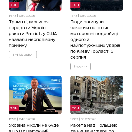
ТСН
ТСН
14:45 | 05.08.2026
11:45 | 05.08.2026
Трамп відмовився
Люди загинули,
передати Україні
чекаючи на потяг:
ракети Patriot: у США
моторошні подробиці
назвали несподівану
одного з
причину
найпотужніших ударів
по Києву і області 5
#1+1 Марафон
серпня
#новини
ТСН
ТСН
11:50 | 04.08.2026
12:07 | 30.07.2026
Україна ніколи не буде
Ракета над Польщею
в НАТО: Залужний
та нищівні удари по