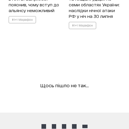
пояснив, чому вступ до
семи областях України:
альянсу неможливий
наслідки нічної атаки
РФ у ніч на 30 липня
#1+1 Марафон
#1+1 Марафон
Щось пішло не так...