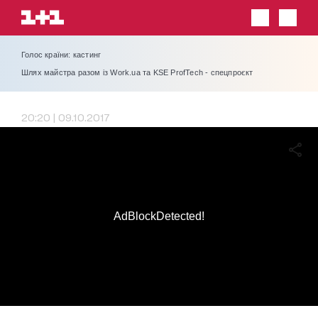
Голос країни: кастинг
Шлях майстра разом із Work.ua та KSE ProfTech - спецпроєкт
20:20 | 09.10.2017
AdBlockDetected!