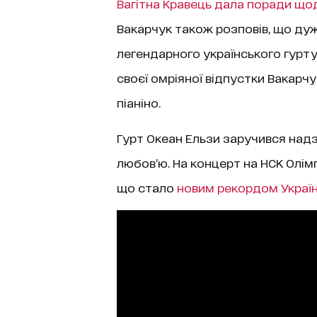
Вагітна Кравець дала поради що
Вакарчук також розповів, що дуж
легендарного українського гурту 
своєї омріяної відпустки Вакарч
піаніно.
Гурт Океан Ельзи заручився на
любов’ю. На концерт на НСК Олім
що стало
новим рекордом Украї