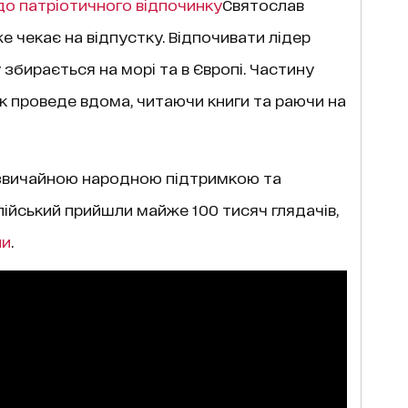
до патріотичного відпочинку
Святослав
е чекає на відпустку. Відпочивати лідер
збирається на морі та в Європі. Частину
ук проведе вдома, читаючи книги та раючи на
дзвичайною народною підтримкою та
пійський прийшли майже 100 тисяч глядачів,
ни
.