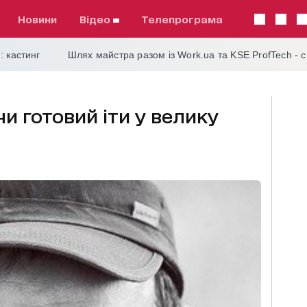
Новини
відео
телепрограма
: кастинг
Шлях майстра разом із Work.ua та KSE ProfTech - 
чи готовий іти у велику