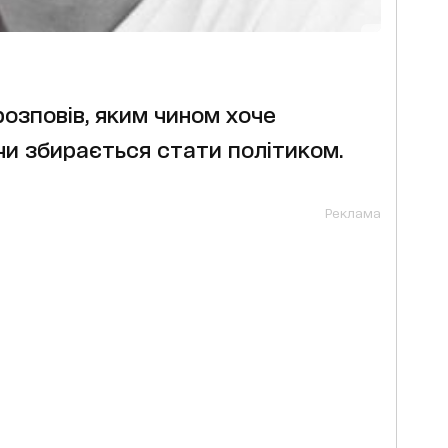
розповів, яким чином хоче
і чи збирається стати політиком.
Реклама