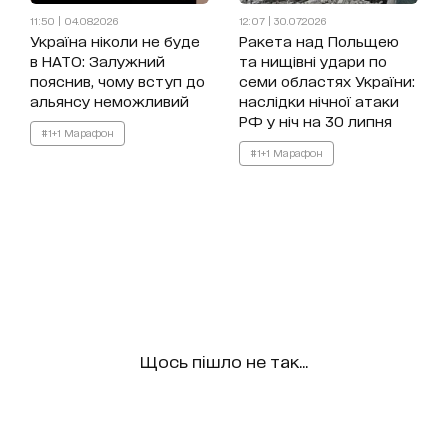
11:50 | 04.08.2026
12:07 | 30.07.2026
Україна ніколи не буде
Ракета над Польщею
в НАТО: Залужний
та нищівні удари по
пояснив, чому вступ до
семи областях України:
альянсу неможливий
наслідки нічної атаки
РФ у ніч на 30 липня
#1+1 Марафон
#1+1 Марафон
Щось пішло не так...