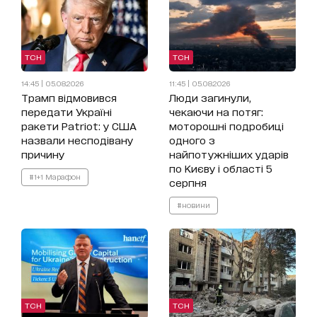
ТСН
ТСН
14:45 | 05.08.2026
11:45 | 05.08.2026
Трамп відмовився
Люди загинули,
передати Україні
чекаючи на потяг:
ракети Patriot: у США
моторошні подробиці
назвали несподівану
одного з
причину
найпотужніших ударів
по Києву і області 5
#1+1 Марафон
серпня
#новини
ТСН
ТСН