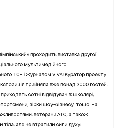
Олімпійський» проходить виставка другої
оціального мультимедійного
ваного ТСН і журналом VIVA! Куратор проекту
 Експозиція прийняла вже понад 2000 гостей.
риходять сотні відвідувачів: школярі,
 спортсмени, зірки шоу-бізнесу тощо. На
жливостями, ветерани АТО, а також
и тіла, але не втратили сили духу!