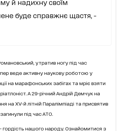
іму й надихну своїм
ене буде справжнє щастя, -
Романовський, утратив ногу під час
епер веде активну наукову роботою у
нції на марафонських забігах та мріє взяти
тріатлоніст. А 29-річний Андрій Демчук на
я на XV-й літній Паралімпіаді та присвятив
 загинули під час АТО.
 – гордість нашого народу. Ознайомитися з