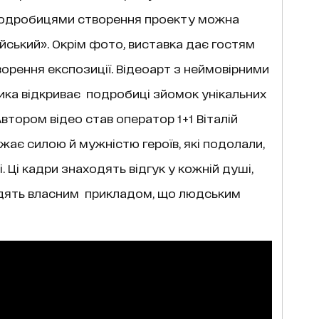
одробицями створення проекту можна
ійський». Окрім фото, виставка дає гостям
орення експозиції. Відеоарт з неймовірними
ика відкриває подробиці зйомок унікальних
втором відео став оператор 1+1 Віталій
жає силою й мужністю героїв, які подолали,
 Ці кадри знаходять відгук у кожній душі,
одять власним прикладом, що людським