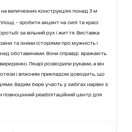
 на величезних конструкціях понад 3 м
площі, – зробити акцент на силі та красі
 боротьбі за вільний рух і життя. Виставка
аїни та їхніми історіями про мужність і
 над обставинами. Вони справді вражають.
Свириденко. Лікарі розводили руками, а він
отези і власним прикладом доводить, що
ями. Вадим бере участь у забігах нарівні з
и повноцінний реабілітаційний центр для