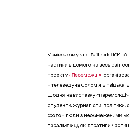
У київському залі Ballpark НСК «
частини відомого на весь світ с
проекту
«Переможці»
, організо
– телеведуча Соломія Вітвіцька.
Щодня на виставку «Переможці» п
студенти, журналісти, політики,
фото – люди з необмеженими мо
паралімпійці, які втратили частин