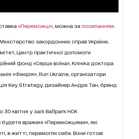
иставка
«Переможці»
, можна за
посиланням
.
Міністерство закордонних справ України,
мітет, Центр практичної допомоги
дійний фонд «Серце воїна», Клініка доктора
нія «Феєрія», Run Ukraine, організатори
нція Key Strategy, дизайнер Андре Тан, бренд
 30 квітня у залі Ballpark НСК
 Ви будете вражені «Переможцями», які
ті, в житті, перемогли себе. Вони готові