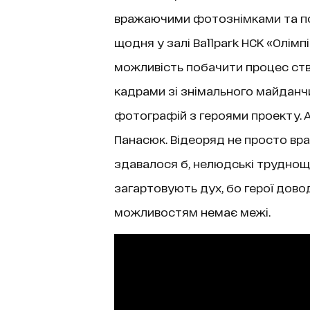
вражаючими фотознімками та п
щодня у залі Ballpark НСК «Олімп
можливість побачити процес ств
кадрами зі знімального майданч
фотографій з героями проекту. А
Панасюк. Відеоряд не просто вра
здавалося б, нелюдські труднощі.
загартовують дух, бо герої дов
можливостям немає межі.