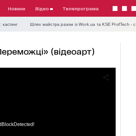
Новини
відео
телепрограма
: кастинг
Шлях майстра разом із Work.ua та KSE ProfTech - 
ереможці» (відеоарт)
dBlockDetected!