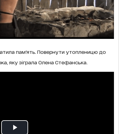
атила пам'ять. Повернути утопленицю до
а, яку зіграла Олена Стефанська.