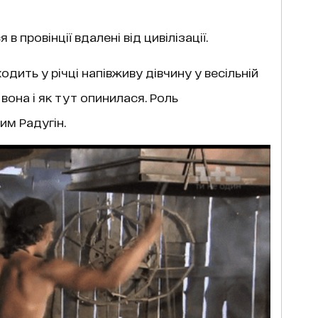
в провінції вдалені від цивілізації.
дить у річці напівживу дівчину у весільній
о вона і як тут опинилася. Роль
им Радугін.