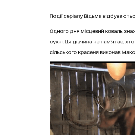
Події
серіалу Відьма
відбуваються 
Одного дня місцевий коваль знахо
сукні. Ця дівчина не пам'ятає, хт
сільського красеня виконав Макс