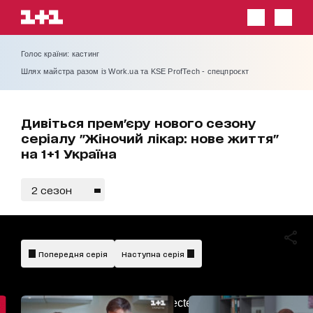
Голос країни: кастинг
Шлях майстра разом із Work.ua та KSE ProfTech - спецпроєкт
Дивіться прем'єру нового сезону
серіалу "Жіночий лікар: нове життя"
на 1+1 Україна
2 сезон
Попередня серія
Наступна серія
AdBlockDetected!