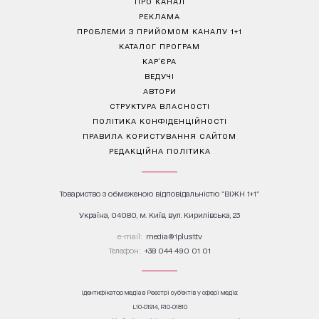
ПРО КАНАЛ
РЕКЛАМА
ПРОБЛЕМИ З ПРИЙОМОМ КАНАЛУ 1+1
КАТАЛОГ ПРОГРАМ
КАР’ЄРА
ВЕДУЧІ
АВТОРИ
СТРУКТУРА ВЛАСНОСТІ
ПОЛІТИКА КОНФІДЕНЦІЙНОСТІ
ПРАВИЛА КОРИСТУВАННЯ САЙТОМ
РЕДАКЦІЙНА ПОЛІТИКА
Товариство з обмеженою відповідальністю "ВІЖН 1+1"
Україна, 04080, м. Київ, вул. Кирилівська, 23
е-mail:
media@1plus1.tv
Телефон:
+38 044 490 01 01
Ідентифікатор медіа в Реєстрі суб’єктів у сфері медіа:
L10-01914, R10-01810