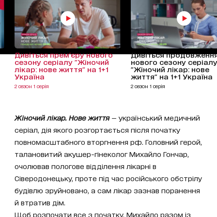
Дивіться прем'єру нового
Дивіться продовженн
сезону серіалу "Жіночий
нового сезону серіал
лікар: нове життя" на 1+1
"Жіночий лікар: нове
Україна
життя" на 1+1 Україна
2 сезон 1 серія
2 сезон 1 серія
Жіночий лікар. Нове життя
— український медичний
серіал, дія якого розгортається після початку
повномасштабного вторгнення рф. Головний герой,
талановитий акушер-гінеколог Михайло Гончар,
очолював пологове відділення лікарні в
Сіверодонецьку, проте під час російського обстрілу
будівлю зруйновано, а сам лікар зазнав поранення
й втратив дім.
Щоб розпочати все з початку, Михайло разом із