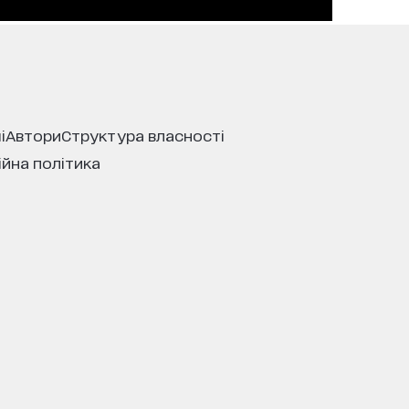
і
автори
структура власності
ійна політика