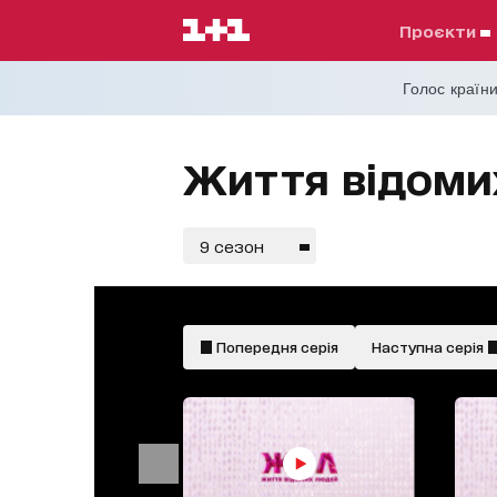
проєкти
Голос країни
Життя відоми
9 сезон
Попередня серія
Наступна серія