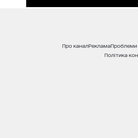
про канал
реклама
проблеми
політика ко