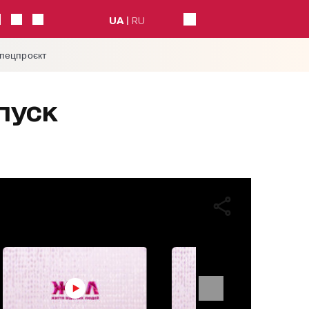
UA
RU
спецпроєкт
пуск