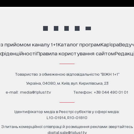
 з прийомом каналу 1+1
каталог програм
кар’єра
ведуч
нфіденційності
правила користування сайтом
редакц
Товариство з обмеженою відповідальністю "ВІЖН 1+1"
Україна, 04080, м. Київ, вул. Кирилівська, 23
е-mail:
media@1plus1.tv
Телефон:
+38 044 490 01 01
Ідентифікатор медіа в Реєстрі суб’єктів у сфері медіа:
L10-01914, R10-01810
З питань комерційної співпраці й розміщення реклами звертайтесь
digital.sale@1plus1.tv