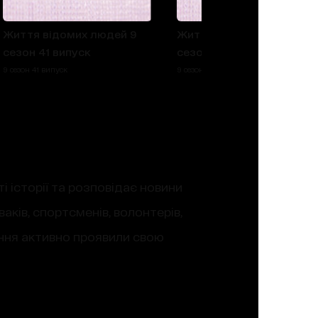
Життя відомих людей 9
Життя відомих людей 9
сезон 41 випуск
сезон 40 випуск
9 сезон 41 випуск
9 сезон 40 випуск
і історії та розповідає новини
аків, спортсменів, волонтерів,
нення активно проявили свою