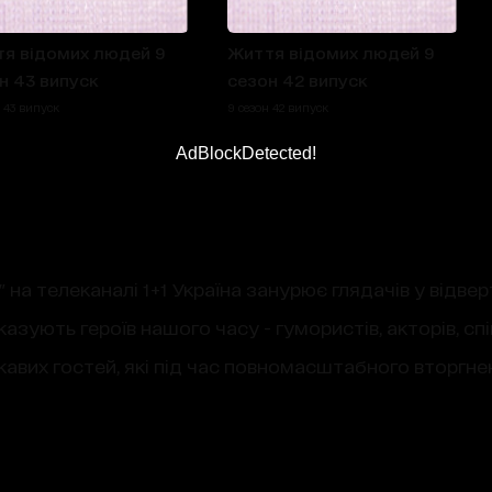
я відомих людей 9
Життя відомих людей 9
н 43 випуск
сезон 42 випуск
 43 випуск
9 сезон 42 випуск
AdBlockDetected!
а телеканалі 1+1 Україна занурює глядачів у відверт
азують героїв нашого часу - гумористів, акторів, спів
цікавих гостей, які під час повномасштабного вторг