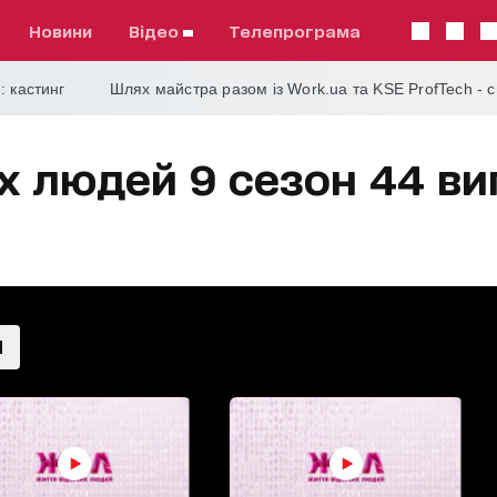
Новини
відео
телепрограма
: кастинг
Шлях майстра разом із Work.ua та KSE ProfTech - 
х людей 9 сезон 44 ви