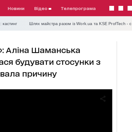
Новини
відео
телепрограма
: кастинг
Шлях майстра разом із Work.ua та KSE ProfTech - 
»: Аліна Шаманська
ася будувати стосунки з
звала причину