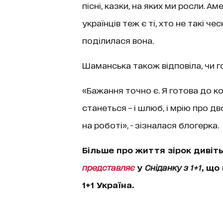
пісні, казки, на яких ми росли. 
українців теж є ті, хто не такі чес
поділилася вона.
Шаманська також відповіла, чи г
«Бажання точно є. Я готова до ко
станеться – і шлюб, і мрію про д
на роботі», - зізналася блогерка.
Більше про життя зірок дивіт
представляє
у
Сніданку з 1+1
, що
1+1 Україна.