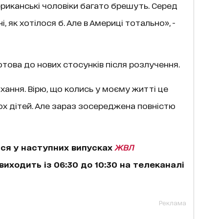
Американські чоловіки багато брешуть. Серед
ні, як хотілося б. Але в Америці тотально», -
отова до нових стосунків після розлучення.
хання. Вірю, що колись у моєму житті це
вох дітей. Але зараз зосереджена повністю
ься у наступних випусках
ЖВЛ
 виходить із 06:30 до 10:30 на телеканалі
Реклама