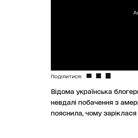
A
Поділитися:
Відома українська блогер
невдалі побачення з аме
пояснила, чому заріклася