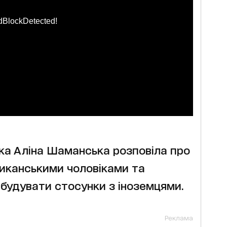
dBlockDetected!
ка Аліна Шаманська розповіла про
риканськими чоловіками та
 будувати стосунки з іноземцями.
Реклама