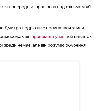
акож попередньо працював над фільмом «Я,
 на Дмитра Недрю вже посипалася хвиля
 соцмережах він
прокоментував
цей випадок і
кої зради немає, але він розуміє обурення