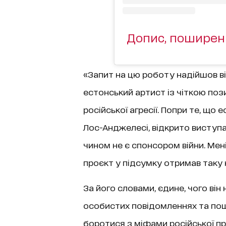
Допис, поширени
«Запит на цю роботу надійшов ві
естонський артист із чіткою поз
російської агресії. Попри те, що
Лос-Анджелесі, відкрито виступа
чином не є спонсором війни. Мен
проєкт у підсумку отримав таку к
За його словами, єдине, чого він
особистих повідомленнях та пошук
боротися з міфами російської п