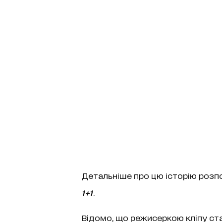
Детальніше про цю історію розп
1+1
.
Відомо, що режисеркою кліпу ста