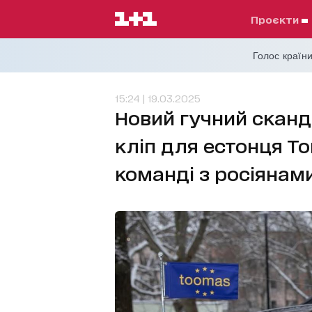
проєкти
Голос країни
15:24 | 19.03.2025
Новий гучний сканд
кліп для естонця То
команді з росіянам