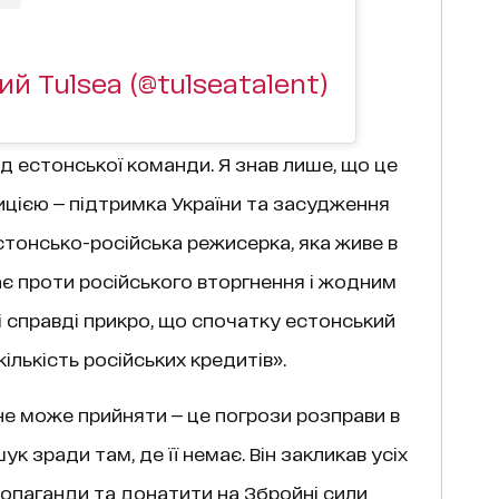
й Tulsea (@tulseatalent)
д естонської команди. Я знав лише, що це
ицією — підтримка України та засудження
 естонсько-російська режисерка, яка живе в
є проти російського вторгнення і жодним
і справді прикро, що спочатку естонський
ількість російських кредитів».
 не може прийняти — це погрози розправи в
 зради там, де її немає. Він закликав усіх
ропаганди та донатити на Збройні сили