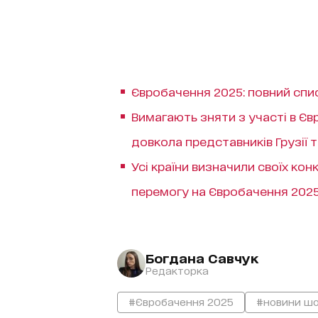
Євробачення 2025: повний списо
Вимагають зняти з участі в Євр
довкола представників Грузії т
Усі країни визначили своїх ко
перемогу на Євробачення 2025 
Богдана Савчук
Редакторка
#Євробачення 2025
#новини шо