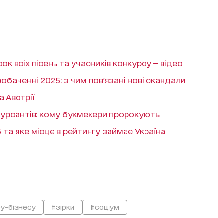
к всіх пісень та учасників конкурсу — відео
обаченні 2025: з чим пов'язані нові скандали
а Австрії
нкурсантів: кому букмекери пророкують
та яке місце в рейтингу займає Україна
у-бізнесу
#зірки
#соціум