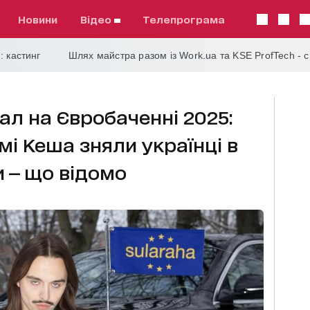
Новини
відео
телепрограма
: кастинг
Шлях майстра разом із Work.ua та KSE ProfTech - 
ал на Євробаченні 2025:
мі Кеша зняли українці в
и — що відомо