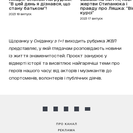
"В цей день я дізнався, що
жертви Стипанюка і
стану батьком"!
правду про Ляшка: "Ві
курсі"
2023 18 випуск
2023 17 випуск
Щоранку у
Сніданку з 1+1
виходить рубрика
ЖВЛ
представляє
, у якій глядачам розповідають новини
із життя знаменитостей. Проєкт занурює у
відверті історії та висвітлює найгарячіші теми про
героїв нашого часу: від акторів і музикантів до
спортсменів, волонтерів і публічних діячів.
ПРО КАНАЛ
РЕКЛАМА