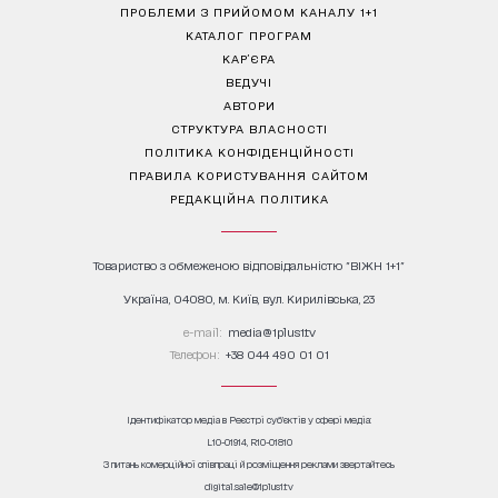
ПРОБЛЕМИ З ПРИЙОМОМ КАНАЛУ 1+1
КАТАЛОГ ПРОГРАМ
КАР’ЄРА
ВЕДУЧІ
АВТОРИ
СТРУКТУРА ВЛАСНОСТІ
ПОЛІТИКА КОНФІДЕНЦІЙНОСТІ
ПРАВИЛА КОРИСТУВАННЯ САЙТОМ
РЕДАКЦІЙНА ПОЛІТИКА
Товариство з обмеженою відповідальністю "ВІЖН 1+1"
Україна, 04080, м. Київ, вул. Кирилівська, 23
е-mail:
media@1plus1.tv
Телефон:
+38 044 490 01 01
Ідентифікатор медіа в Реєстрі суб’єктів у сфері медіа:
L10-01914, R10-01810
З питань комерційної співпраці й розміщення реклами звертайтесь
digital.sale@1plus1.tv