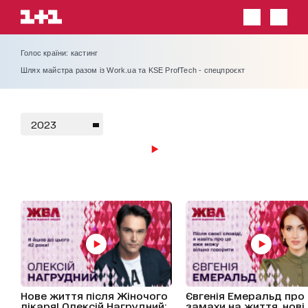
Голос країни: кастинг
Шлях майстра разом із Work.ua та KSE ProfTech - спецпроєкт
ЖВЛ представляє
2023
Нове життя після Жіночого
Євгенія Емеральд про
лікаря! Олексій Нагрудний:
замахи на життя, нові