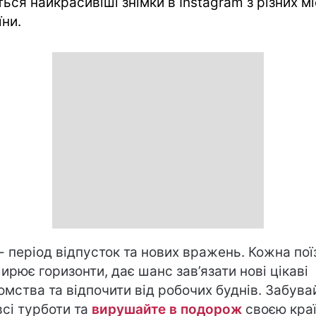
ться найкрасивіші знімки в Instagram з різних мі
їни.
 - період відпусток та нових вражень. Кожна пої
ирює горизонти, дає шанс зав’язати нові цікаві
омства та відпочити від робочих буднів. Забува
всі турботи та
вирушайте в подорож
своєю кра