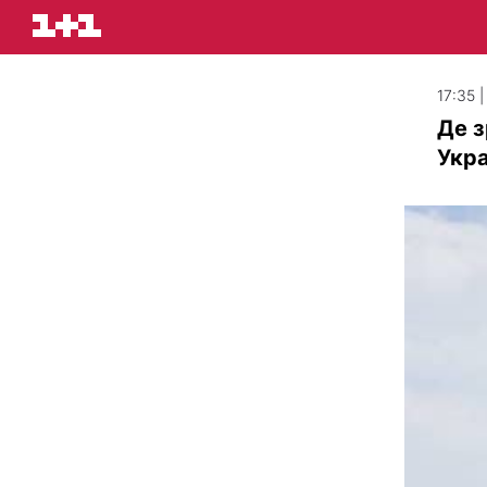
17:35 |
Де з
Укра