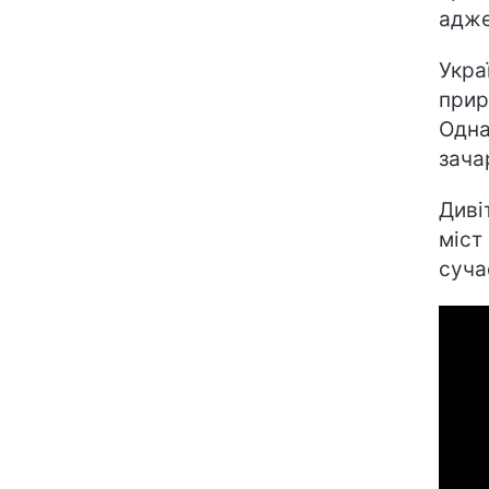
адже
Укра
прир
Одна
зача
Диві
міст
суча