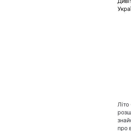
Диві
Укра
Літо
розш
знай
про 