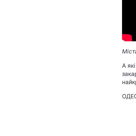
Міст
А як
зака
найк
ОДЕ