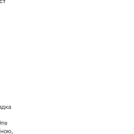
ст
здка
йте
їною,