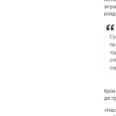
зігр
розд
Су
пр
чу
сп
се
Крім
де п
«Нас