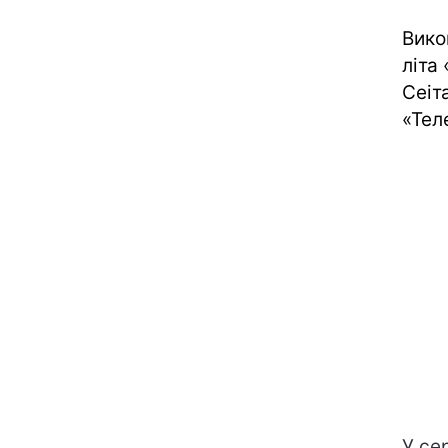
Вико
літа
Сеіт
«Тел
У се