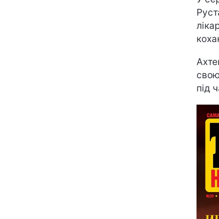
Руст
ліка
коха
Ахте
свою
під 