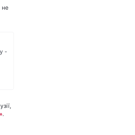
 не
у -
зії,
»
.