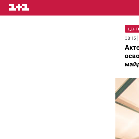
ЦЕНТ
08:15 |
Ахте
осво
май