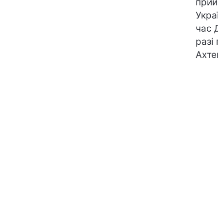
прий
Укра
час 
разі
Ахте