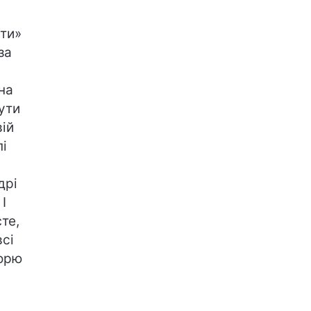
ати»
за
і
 на
ути
вій
пі
дрі
І
те,
всі
торю