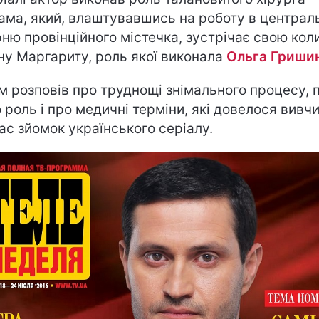
ама, який, влаштувавшись на роботу в централ
рню провінційного містечка, зустрічає свою ко
ну Маргариту, роль якої виконала
Ольга Гриши
м розповів про труднощі знімального процесу, 
 роль і про медичні терміни, які довелося вивч
час зйомок українського серіалу.