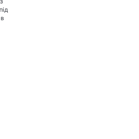
з
під
 в