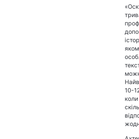
«Оск
трив
проф
допо
істор
яком
особл
текст
можн
Найв
10-1
коли
скіль
відп
жодн
Ахте