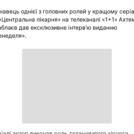
навець однієї з головних ролей у кращому серіа
 «Центральна лікарня» на телеканалі «1+1» Ахте
аблаєв дав ексклюзивне інтерв'ю виданню
енеделя».
ріалі актор виконав роль талановитого хірурга