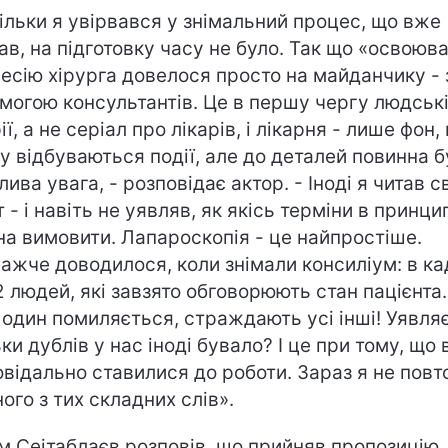
ільки я увірвався у знімальний процес, що вже
ав, на підготовку часу не було. Так що «освоюв
есію хірурга довелося просто на майданчику - 
могою консультантів. Це в першу чергу людськ
ії, а не серіал про лікарів, і лікарня - лише фон,
у відбуваються події, але до деталей повинна б
ива увага, - розповідає актор. - Іноді я читав с
 - і навіть не уявляв, як якісь терміни в принци
а вимовити. Лапароскопія - це найпростіше.
ажче доводилося, коли знімали консиліум: в ка
2 людей, які завзято обговорюють стан пацієнта. 
 один помиляється, страждають усі інші! Уявляє
ки дублів у нас іноді бувало? І це при тому, що 
овідально ставилися до роботи. Зараз я не пов
ого з тих складних слів».
м Сеітаблаєв розповів, що прийняв пропозицію