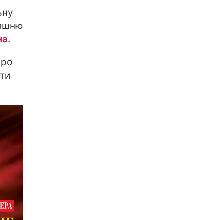
ьну
лишню
на
.
про
ити