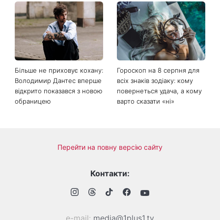
Більше не приховує кохану:
Гороскоп на 8 серпня для
Володимир Дантес вперше
всіх знаків зодіаку: кому
відкрито показався з новою
повернеться удача, а кому
обраницею
варто сказати «ні»
Перейти на повну версію сайту
Контакти:
е-mail:
media@1plus1.tv