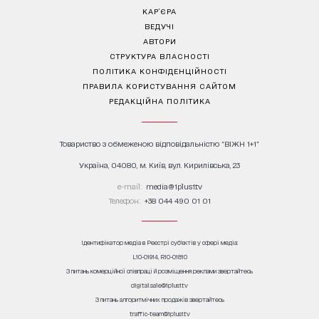
КАР’ЄРА
ВЕДУЧІ
АВТОРИ
СТРУКТУРА ВЛАСНОСТІ
ПОЛІТИКА КОНФІДЕНЦІЙНОСТІ
ПРАВИЛА КОРИСТУВАННЯ САЙТОМ
РЕДАКЦІЙНА ПОЛІТИКА
Товариство з обмеженою відповідальністю "ВІЖН 1+1"
Україна, 04080, м. Київ, вул. Кирилівська, 23
е-mail:
media@1plus1.tv
Телефон:
+38 044 490 01 01
Ідентифікатор медіа в Реєстрі суб’єктів у сфері медіа:
L10-01914, R10-01810
З питань комерційної співпраці й розміщення реклами звертайтесь
digital.sale@1plus1.tv
З питань алгоритмічних продажів звертайтесь
traffic-team@1plus1.tv