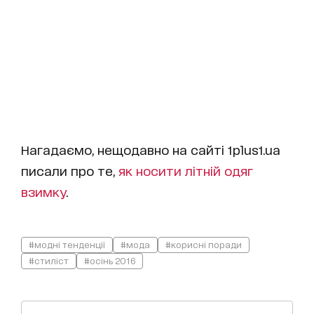
Нагадаємо, нещодавно на сайті 1plus1.ua
писали про те,
як носити літній одяг
взимку
.
#модні тенденції
#мода
#корисні поради
#стиліст
#осінь 2016