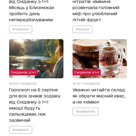
від Сніданку з 1+1:
нітратів: хімікиня
Місяць у Близнюках
розвінчала головний
зробить день
міф про улюблений
непередбачуваним
літній фрукт
#гороскоп
#соціум
Сніданок з 1+1
Сніданок з 1+1
16:04 | 05.08.2026
19:10 | 04.08.2026
Гороскоп на 6 серпня
Уважно читайте склад:
для всіх знаків зодіаку
як обрати якісний квас,
від Сніданку з 1+1:
а не «хімію»
емоції будуть
#лайфстайл
сильнішими, ніж
зазвичай
#гороскоп