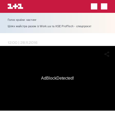
Голос країни: кастинг
Шлях майстра разом із Work.ua та KSE ProfTech - спецпроєкт
12:00 | 28.11.2016
AdBlockDetected!