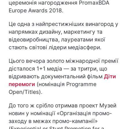
церемонія нагородження PromaxBDA
Europe Awards 2018.
Це одна з найпрестижніших винагород у
напрямках дизайну, маркетингу та
відеовиробництва, лауреатами якої
стають світові лідери медіасфери.
Цього вечора золото міжнародної премії
дісталося 1+1 медіа — за тритри, що
відривають документальний фільм
Діти
перемоги
(номінація Programme
Open/Titles).
До того ж срібло отримав проект Музей
новин у номінації «Організація промо-
заходу в межах промо-кампанії»
(Experiential or Stunt Promotion for a