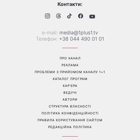
«Все гірше й гірше»: Надя
«Це був сюрприз»: Соломія
Дорофєєва розповіла про
Вітвіцька розповіла, як
проблеми зі здоров’ям
дізналася про вагітність та
якою була реакція чоловіка
Перейти на повну версію сайту
Контакти:
е-mail:
media@1plus1.tv
Телефон:
+38 044 490 01 01
ПРО КАНАЛ
РЕКЛАМА
ПРОБЛЕМИ З ПРИЙОМОМ КАНАЛУ 1+1