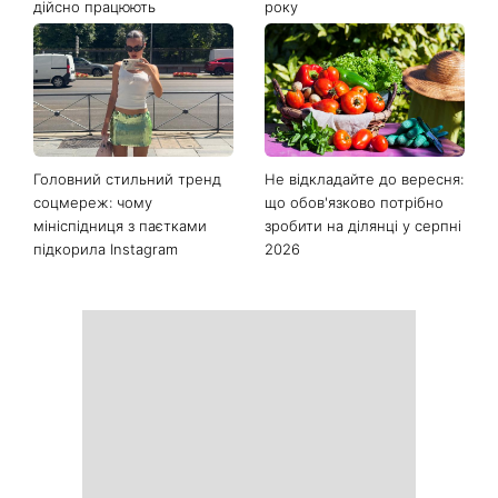
Як почати бігати після 35
Рейтинги зашкалюють: 3
років і не кинути це через
турецькі серіали, які стали
тиждень: 6 правил, які
головними хітами 2026
дійсно працюють
року
Головний стильний тренд
Не відкладайте до вересня:
соцмереж: чому
що обов'язково потрібно
мініспідниця з паєтками
зробити на ділянці у серпні
підкорила Instagram
2026