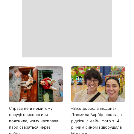
День ангела 9 серпня:
Найпопулярніший салат
Пантелеймон, Микола та
літа: готуємо «Зелену
Сава серед іменинників -
Богиню»
чому цього дня варто
зробити добру справу