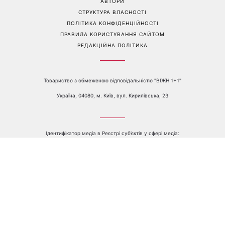
Телефон:
+38 044 490 01 01
ПРО КАНАЛ
РЕКЛАМА
ПРОБЛЕМИ З ПРИЙОМОМ КАНАЛУ 1+1
КАТАЛОГ ПРОГРАМ
КАР’ЄРА
ВЕДУЧІ
АВТОРИ
СТРУКТУРА ВЛАСНОСТІ
ПОЛІТИКА КОНФІДЕНЦІЙНОСТІ
ПРАВИЛА КОРИСТУВАННЯ САЙТОМ
РЕДАКЦІЙНА ПОЛІТИКА
Товариство з обмеженою відповідальністю "ВІЖН 1+1"
Україна, 04080, м. Київ, вул. Кирилівська, 23