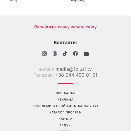
Справа не в немитому
«Вже доросла людина»:
посуді: психологиня
Людмила Барбір показала
пояснила, чому насправді
рідкісні сімейні фото з 14-
пари сваряться через
річним сином і зворушила
побут
Мережу
Перейти на повну версію сайту
Контакти:
е-mail:
media@1plus1.tv