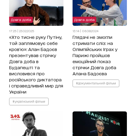
Довга доба
Довга доба
17:25 | 23.02.2025
13:14 | 06.08.2024
«Хто тисне руку Путіну,
Глядачі не змогли
той заплямовує себе
стримати сліз: на
кров'ю»: Алан Бадоєв
Олімпійських Іграх у
презентував стрічку
Парижі пройшов
Довга доба в
емоційний показ
Будапешті та
стрічки Довга доба
висловився про
Алана Бадоєва
російського диктатора
#документальний фільм
і справедливий мир для
України
#український фільм