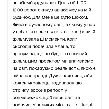
авіабомбардування. Десь об 11:00-
12:00 ворог скинув авіабомбу на мій
будинок. Для мене це було шоком.
Війна в сучасному світі, в якому у нас
у всіх є інтернет, у всіх є телефони. Я
фільмувала ці моменти. Коли
сьогодні побачила Алана, то
зрозуміла, що це буде історичний
фільм. Цим проєктом ми впливаємо
на світ, показуємо реальність, якою є
війна насправді. Дуже важливо, аби
кожен українець подивився цю
стрічку, зробив репост у
соцмережах, щоб весь світ це
побачив. У великих містах теж іноді