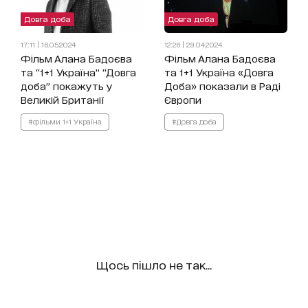
Довга доба
Довга доба
17:11 | 16.05.2024
12:26 | 29.04.2024
Фільм Алана Бадоєва
Фільм Алана Бадоєва
та “1+1 Україна” “Довга
та 1+1 Україна «Довга
доба” покажуть у
Доба» показали в Раді
Великій Британії
Європи
#фільми 1+1 Україна
#Довга доба
Щось пішло не так...