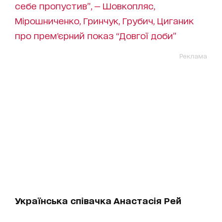
себе пропустив”, — Шовкопляс,
Мірошниченко, Гринчук, Грубич, Циганик
про премʼєрний показ “Довгої доби”
Реклама
Українська співачка Анастасія Рей