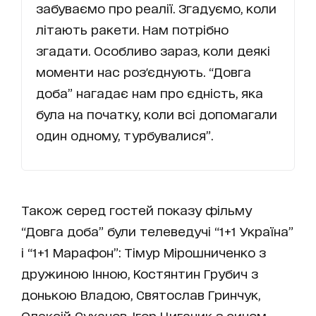
забуваємо про реалії. Згадуємо, коли
літають ракети. Нам потрібно
згадати. Особливо зараз, коли деякі
моменти нас роз'єднують. “Довга
доба” нагадає нам про єдність, яка
була на початку, коли всі допомагали
один одному, турбувалися”.
Також серед гостей показу фільму
“Довга доба” були телеведучі “1+1 Україна”
і “1+1 Марафон”: Тімур Мірошниченко з
дружиною Інною, Костянтин Грубич з
донькою Владою, Святослав Гринчук,
Олексій Суханов, Ігор Циганик з сином